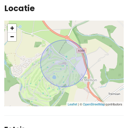
Locatie
+
−
Leaflet
| ©
OpenStreetMap
contributors