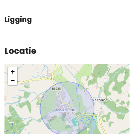
Ligging
Locatie
+
−