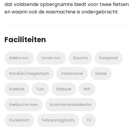
dat voldoende opbergruimte biedt voor twee fietsen
en waarin ook de wasmachine is ondergebracht.
Faciliteiten
Elektra incl.
Linnen incl.
Douche
Kookplaat
Hond(en) toegestaan
Vaatwasser
Vriezer
Koelkast
Tuin
Strijkijzer
WiFi
Elektrische oven
Koolmonoxidedetector
Rookalarm
Fietsopslagplaats
TV