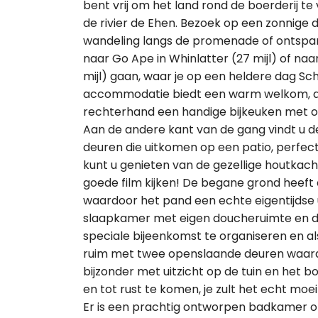
bent vrij om het land rond de boerderij t
de rivier de Ehen. Bezoek op een zonnige 
wandeling langs de promenade of ontspan 
naar Go Ape in Whinlatter (27 mijl) of naar 
mijl) gaan, waar je op een heldere dag Sc
accommodatie biedt een warm welkom, als
rechterhand een handige bijkeuken met 
Aan de andere kant van de gang vindt u 
deuren die uitkomen op een patio, perfe
kunt u genieten van de gezellige houtkac
goede film kijken! De begane grond heeft
waardoor het pand een echte eigentijdse u
slaapkamer met eigen doucheruimte en de
speciale bijeenkomst te organiseren en als 
ruim met twee openslaande deuren waardo
bijzonder met uitzicht op de tuin en het bo
en tot rust te komen, je zult het echt moei
Er is een prachtig ontworpen badkamer 