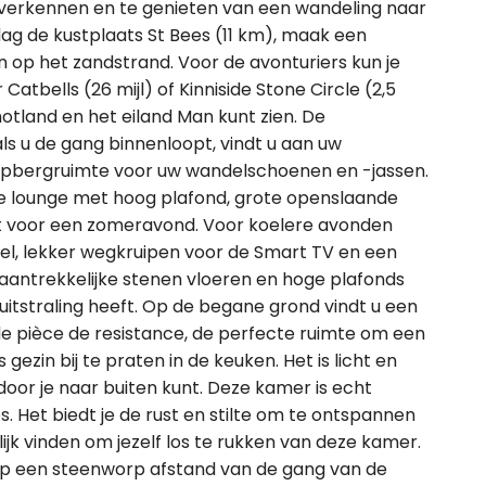
e verkennen en te genieten van een wandeling naar
dag de kustplaats St Bees (11 km), maak een
op het zandstrand. Voor de avonturiers kun je
Catbells (26 mijl) of Kinniside Stone Circle (2,5
hotland en het eiland Man kunt zien. De
 u de gang binnenloopt, vindt u aan uw
opbergruimte voor uw wandelschoenen en -jassen.
de lounge met hoog plafond, grote openslaande
ct voor een zomeravond. Voor koelere avonden
hel, lekker wegkruipen voor de Smart TV en een
 aantrekkelijke stenen vloeren en hoge plafonds
itstraling heeft. Op de begane grond vindt u een
 pièce de resistance, de perfecte ruimte om een
gezin bij te praten in de keuken. Het is licht en
or je naar buiten kunt. Deze kamer is echt
s. Het biedt je de rust en stilte om te ontspannen
lijk vinden om jezelf los te rukken van deze kamer.
op een steenworp afstand van de gang van de