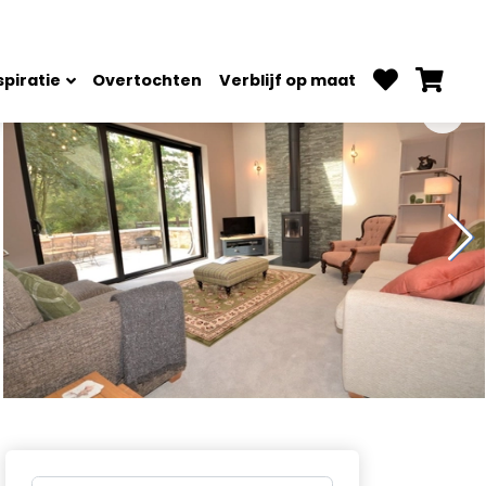
spiratie
Overtochten
Verblijf op maat