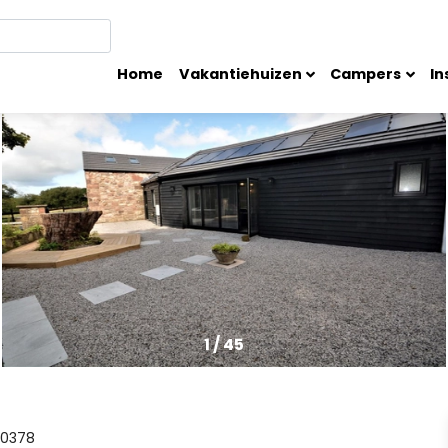
Home
Vakantiehuizen
Campers
In
1
/
45
0378