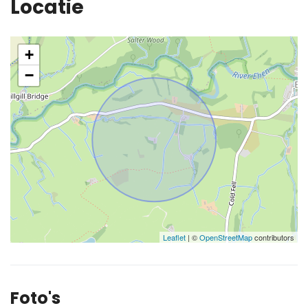
Locatie
+
−
Leaflet
| ©
OpenStreetMap
contributors
Foto's