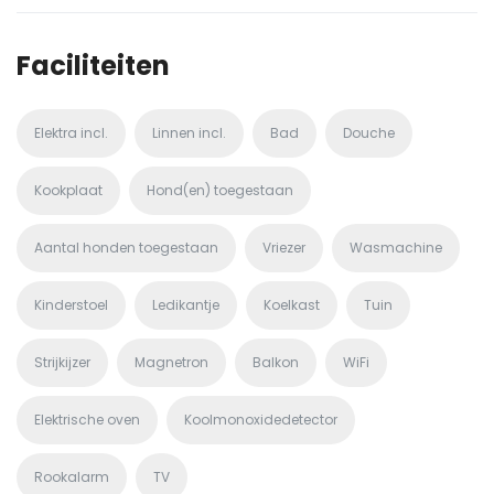
Faciliteiten
Elektra incl.
Linnen incl.
Bad
Douche
Kookplaat
Hond(en) toegestaan
Aantal honden toegestaan
Vriezer
Wasmachine
Kinderstoel
Ledikantje
Koelkast
Tuin
Strijkijzer
Magnetron
Balkon
WiFi
Elektrische oven
Koolmonoxidedetector
Rookalarm
TV