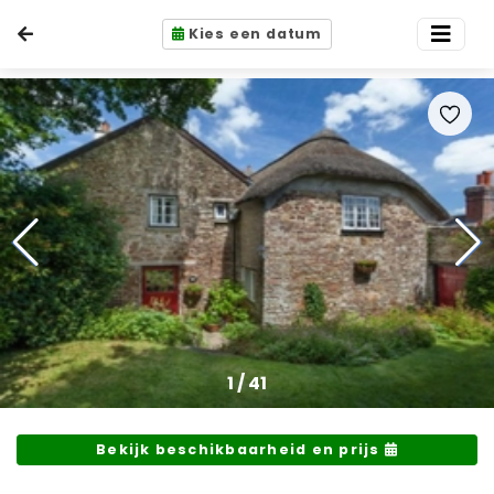
Kies een datum
1
/
41
Bekijk beschikbaarheid en prijs