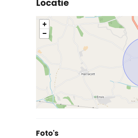
Locatie
+
−
Foto's