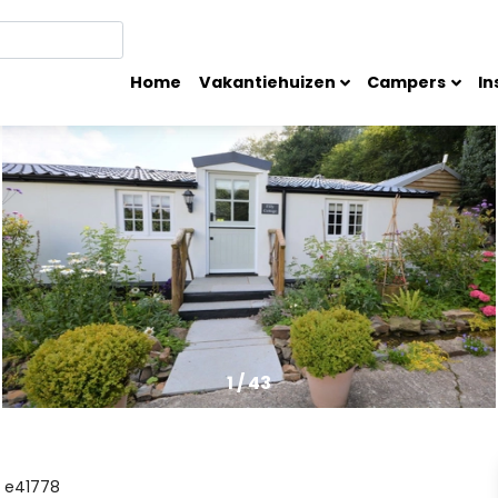
Home
Vakantiehuizen
Campers
In
1
/
43
e41778