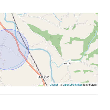
Leaflet
| ©
OpenStreetMap
contributors