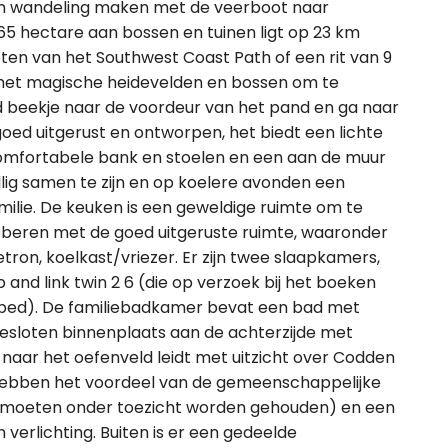
en wandeling maken met de veerboot naar
5 hectare aan bossen en tuinen ligt op 23 km
ten van het Southwest Coast Path of een rit van 9
 met magische heidevelden en bossen om te
 beekje naar de voordeur van het pand en ga naar
d uitgerust en ontworpen, het biedt een lichte
comfortabele bank en stoelen en een aan de muur
ig samen te zijn en op koelere avonden een
amilie. De keuken is een geweldige ruimte om te
oberen met de goed uitgeruste ruimte, waaronder
ron, koelkast/vriezer. Er zijn twee slaapkamers,
and link twin 2 6 (die op verzoek bij het boeken
 bed). De familiebadkamer bevat een bad met
fgesloten binnenplaats aan de achterzijde met
 naar het oefenveld leidt met uitzicht over Codden
hebben het voordeel van de gemeenschappelijke
ren moeten onder toezicht worden gehouden) en een
 verlichting. Buiten is er een gedeelde