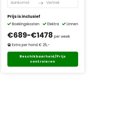
Navigate
Navigate
Prijs is inclusief
forward
backward
to
to
Boekingskosten
Elektra
Linnen
interact
interact
€
689
-€
1478
with
with
per week
the
the
Extra per hond € 25,-
calendar
calendar
and
and
Beschikbaarheid/Prijs
select
select
controleren
a
a
date.
date.
Press
Press
the
the
question
question
mark
mark
key
key
to
to