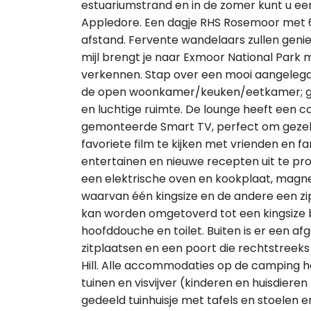
estuariumstrand en in de zomer kunt u e
Appledore. Een dagje RHS Rosemoor met 6
afstand. Fervente wandelaars zullen genie
mijl brengt je naar Exmoor National Park
verkennen. Stap over een mooi aangelegd
de open woonkamer/keuken/eetkamer; goe
en luchtige ruimte. De lounge heeft een 
gemonteerde Smart TV, perfect om gezell
favoriete film te kijken met vrienden en f
entertainen en nieuwe recepten uit te pr
een elektrische oven en kookplaat, magnet
waarvan één kingsize en de andere een zip 
kan worden omgetoverd tot een kingsize
hoofddouche en toilet. Buiten is er een a
zitplaatsen en een poort die rechtstreeks
Hill. Alle accommodaties op de camping 
tuinen en visvijver (kinderen en huisdie
gedeeld tuinhuisje met tafels en stoelen en