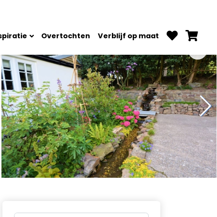
spiratie
Overtochten
Verblijf op maat