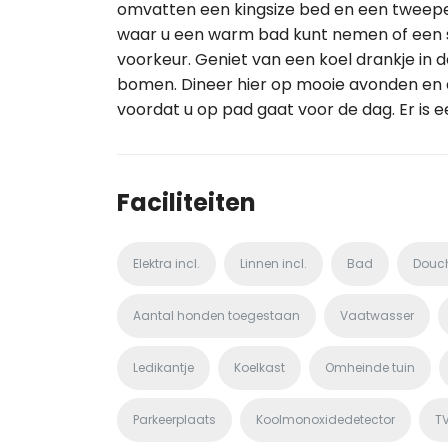
omvatten een kingsize bed en een tweepe
waar u een warm bad kunt nemen of een s
voorkeur. Geniet van een koel drankje in de
bomen. Dineer hier op mooie avonden en dr
voordat u op pad gaat voor de dag. Er is 
Faciliteiten
Elektra incl.
Linnen incl.
Bad
Douc
Aantal honden toegestaan
Vaatwasser
Ledikantje
Koelkast
Omheinde tuin
Parkeerplaats
Koolmonoxidedetector
T