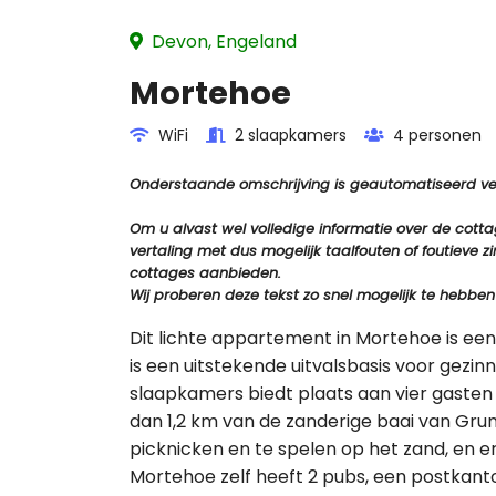
Devon, Engeland
Mortehoe
WiFi
2 slaapkamers
4 personen
Onderstaande omschrijving is geautomatiseerd vert
Om u alvast wel volledige informatie over de cot
vertaling met dus mogelijk taalfouten of foutiev
cottages aanbieden.
Wij proberen deze tekst zo snel mogelijk te hebben
Dit lichte appartement in Mortehoe is e
is een uitstekende uitvalsbasis voor gezi
slaapkamers biedt plaats aan vier gaste
dan 1,2 km van de zanderige baai van Gru
picknicken en te spelen op het zand, en er
Mortehoe zelf heeft 2 pubs, een postkanto