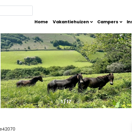
Home
Vakantiehuizen
Campers
In
1
/
17
e42070