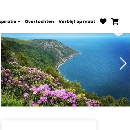
spiratie
Overtochten
Verblijf op maat