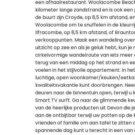
een afhaalrestaurant. Woolacombe Beach,
kilometer lange zandstrand en is ook een 
de buurt zijn Croyde, op 8,5 km afstand, 
Woolacombe om te snuffelen in de kleurrij
Ilfracombe, op 8,5 km afstand, of Braunto
verkooppunten. Maak een wandeling over 
uitzicht op zee en als je geluk hebt, kun 
cirkelvormige wandelroute van iets meer
terug van een middag op het strand en ee
voelen in het stijlvolle appartement. In h
luchtige, open woonkamer/keuken/eetka
kwaliteitsvakantie kunt doorbrengen. Ne
deuren naar de binnentuin open, terwijl u 
Smart TV surft. Ga naar de glimmende ke
van de heerlijke producten uit Devon die j
aan de ontbijtbar terwijl uw potten op de 
vrienden of familie om aan tafel te zitten a
spannende dag kunt u terecht in een van