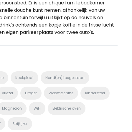
rsoonsbed. Er is een chique familiebadkamer
nelle douche kunt nemen, afhankelijk van uw
 binnentuin terwijl u uitkijkt op de heuvels en
ink's ochtends een kopje koffie in de frisse lucht
een eigen parkeerplaats voor twee auto's.
he
Kookplaat
Hond(en) toegestaan
Vriezer
Droger
Wasmachine
Kinderstoel
Magnetron
WiFi
Elektrische oven
V
Strijkijzer