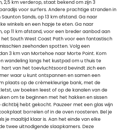
 2,5 km verderop, staat bekend om zijn 3
paradijs voor surfers. Andere prachtige stranden in
en Saunton Sands, op 13 km afstand. Ga naar
ke winkels en een hapje te eten. Ga naar
n, op 11 km afstand, voor een breder aanbod aan
het South West Coast Path voor een fantastisch
je misschien zeehonden spotten. Volg een
 dan 3 km van Mortehoe naar Morte Point. Kom
n wandeling langs het kustpad om u thuis te
et hart van het toevluchtsoord bevindt zich een
mer waar u kunt ontspannen en samen een
em plaats op de crèmekleurige bank, met de
kletst, uw boeken leest of op de kanalen van de
uken om te beginnen met het hakken en sissen
e dichtbij hebt gekocht. Pauzeer met een glas wijn
kookplaat borrelen of in de oven roosteren. Bel je
ls je maaltijd klaar is. Aan het einde van elke
 de twee uitnodigende slaapkamers. Deze