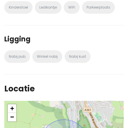
Kinderstoel
Ledikantje
WiFi
Parkeerplaats
Ligging
Nabij pub
Winkel nabij
Nabij kust
Locatie
+
−