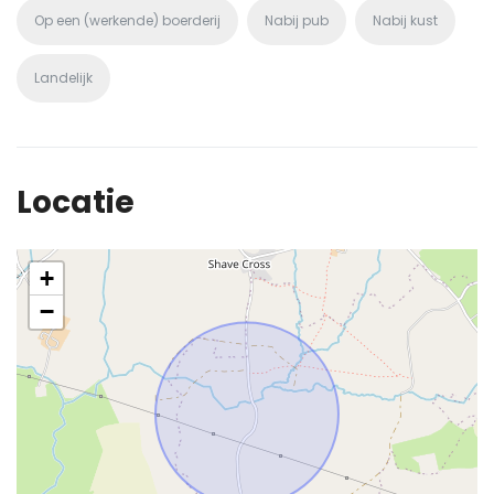
Op een (werkende) boerderij
Nabij pub
Nabij kust
Landelijk
Locatie
+
−