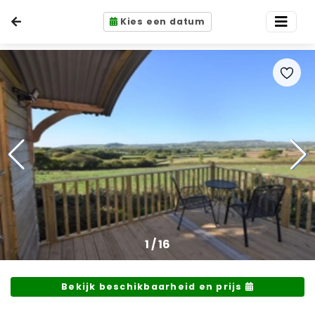
Kies een datum
1
/
16
Bekijk beschikbaarheid en prijs