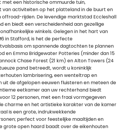
t met een historische ommuurde tuin,
van activiteiten op het platteland in de buurt en
en offroad-rijden. De levendige marktstad Eccleshall
and en biedt een verscheidenheid aan gezellige
afhankelijke winkels. Gelegen in het hart van
 in Stafford, is het de perfecte
itvalsbasis om spannende dagtochten te plannen
d en Emma Bridgewater Potteries (minder dan 15
Cannock Chase Forest (21 km) en Alton Towers (24
tueuze pand betreedt, wordt u koninklijk
erhouten lambrisering, een wenteltrap en
n uit de afgelopen eeuwen fluisteren en meteen de
Een intieme eetkamer aan uw rechterhand biedt
 voor 12 personen, met een fraai vormgegeven
 de charme en het artistieke karakter van de kamer
zaal is een grote, indrukwekkende
nen; perfect voor feestelijke maaltijden en
e grote open haard baadt over de eikenhouten