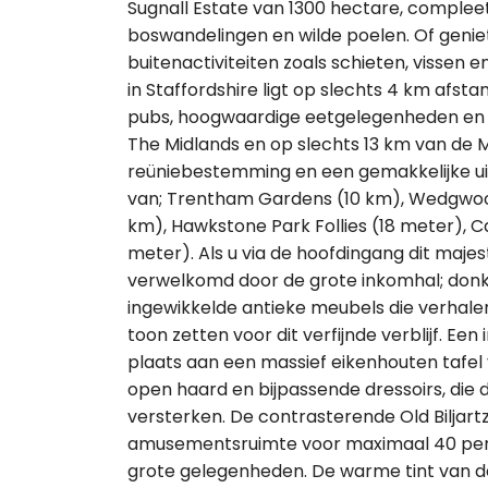
Sugnall Estate van 1300 hectare, complee
boswandelingen en wilde poelen. Of geniet 
buitenactiviteiten zoals schieten, vissen 
in Staffordshire ligt op slechts 4 km afst
pubs, hoogwaardige eetgelegenheden en on
The Midlands en op slechts 13 km van de M6
reüniebestemming en een gemakkelijke u
van; Trentham Gardens (10 km), Wedgwoo
km), Hawkstone Park Follies (18 meter), 
meter). Als u via de hoofdingang dit majes
verwelkomd door de grote inkomhal; donk
ingewikkelde antieke meubels die verhale
toon zetten voor dit verfijnde verblijf. 
plaats aan een massief eikenhouten tafel
open haard en bijpassende dressoirs, die
versterken. De contrasterende Old Biljart
amusementsruimte voor maximaal 40 perso
grote gelegenheden. De warme tint van d