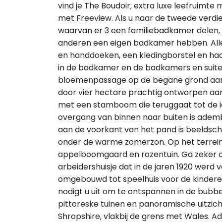
vind je The Boudoir; extra luxe leefruimt
met Freeview. Als u naar de tweede verdie
waarvan er 3 een familiebadkamer delen
anderen een eigen badkamer hebben. Alle
en handdoeken, een kledingborstel en h
in de badkamer en de badkamers en suites
bloemenpassage op de begane grond aan 
door vier hectare prachtig ontworpen aan
met een stamboom die teruggaat tot de i
overgang van binnen naar buiten is ademb
aan de voorkant van het pand is beeldsch
onder de warme zomerzon. Op het terrein 
appelboomgaard en rozentuin. Ga zeker op
arbeidershuisje dat in de jaren 1920 werd v
omgebouwd tot speelhuis voor de kindere
nodigt u uit om te ontspannen in de bubbel
pittoreske tuinen en panoramische uitzich
Shropshire, vlakbij de grens met Wales. Ade