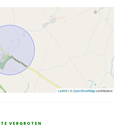
Leaflet
| ©
OpenStreetMap
contributors
E TE VERGROTEN