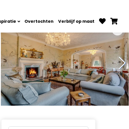
spiratie
Overtochten
Verblijf op maat