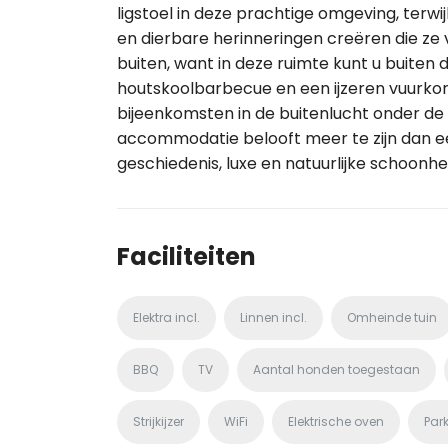
ligstoel in deze prachtige omgeving, terwi
en dierbare herinneringen creëren die ze 
buiten, want in deze ruimte kunt u buiten
houtskoolbarbecue en een ijzeren vuurkor
bijeenkomsten in de buitenlucht onder 
accommodatie belooft meer te zijn dan ee
geschiedenis, luxe en natuurlijke schoonh
Faciliteiten
Elektra incl.
Linnen incl.
Omheinde tuin
BBQ
TV
Aantal honden toegestaan
Strijkijzer
WiFi
Elektrische oven
Par