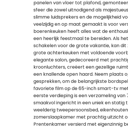
panelen van vloer tot plafond, gemonteer
sfeer die zowel uitnodigend als majestueus
slimme luidsprekers en de mogelijkheid v
veelzijdig en op maat gemaakt is voor ver
boerenkeuken heeft alles wat de enthous
een heerlijk feestmaal te bereiden. Als he
schakelen voor de grote vakantie, kan dit
grote achterkeuken met voldoende voorbe
elegante salon, gedecoreerd met prachti
kroonluchters, creëert een gezellige rui
een knallende open haard. Neem plaats o
gesprekken, om de belangrijkste bordspelle
favoriete film op de 65-inch smart-tv me
eerste verdieping is een verzameling van
smaakvol ingericht in een uniek en statig
weelderig tweepersoonsbed, eikenhouten 
zomerslaapkamer met prachtig uitzicht o
Prentenkamer versierd met eigenzinnig be