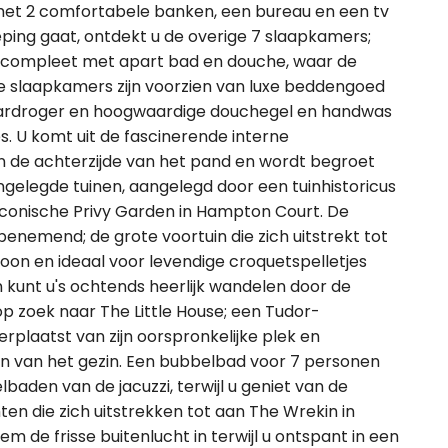
e met 2 comfortabele banken, een bureau en een tv
ping gaat, ontdekt u de overige 7 slaapkamers;
, compleet met apart bad en douche, waar de
 slaapkamers zijn voorzien van luxe beddengoed
aardroger en hoogwaardige douchegel en handwas
. U komt uit de fascinerende interne
de achterzijde van het pand en wordt begroet
gelegde tuinen, aangelegd door een tuinhistoricus
conische Privy Garden in Hampton Court. De
enemend; de grote voortuin die zich uitstrekt tot
oon en ideaal voor levendige croquetspelletjes
kunt u's ochtends heerlijk wandelen door de
 zoek naar The Little House; een Tudor-
erplaatst van zijn oorspronkelijke plek en
n van het gezin. Een bubbelbad voor 7 personen
baden van de jacuzzi, terwijl u geniet van de
ten die zich uitstrekken tot aan The Wrekin in
m de frisse buitenlucht in terwijl u ontspant in een