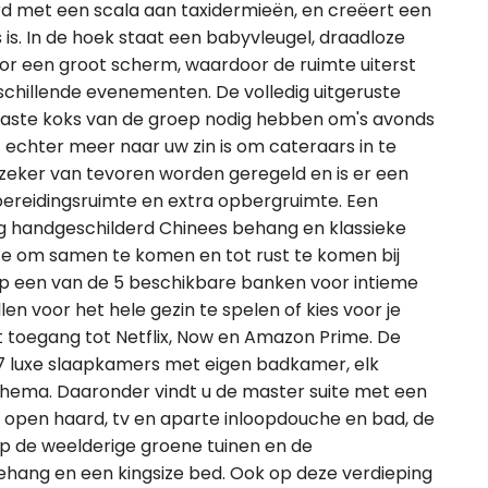
d met een scala aan taxidermieën, en creëert een
 is. In de hoek staat een babyvleugel, draadloze
oor een groot scherm, waardoor de ruimte uiterst
schillende evenementen. De volledig uitgeruste
iaste koks van de groep nodig hebben om's avonds
t echter meer naar uw zin is om cateraars in te
 zeker van tevoren worden geregeld en is er een
reidingsruimte en extra opbergruimte. Een
g handgeschilderd Chinees behang en klassieke
mte om samen te komen en tot rust te komen bij
p een van de 5 beschikbare banken voor intieme
n voor het hele gezin te spelen of kies voor je
t toegang tot Netflix, Now en Amazon Prime. De
 7 luxe slaapkamers met eigen badkamer, elk
 thema. Daaronder vindt u de master suite met een
open haard, tv en aparte inloopdouche en bad, de
p de weelderige groene tuinen en de
hang en een kingsize bed. Ook op deze verdieping