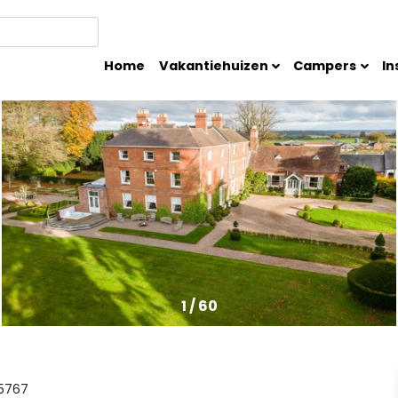
Home
Vakantiehuizen
Campers
In
1
/
60
5767