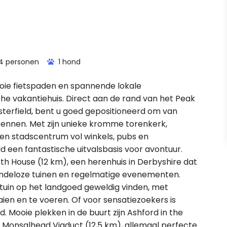
4 personen
1 hond
oie fietspaden en spannende lokale
he vakantiehuis. Direct aan de rand van het Peak
esterfield, bent u goed gepositioneerd om van
 kennen. Met zijn unieke kromme torenkerk,
een stadscentrum vol winkels, pubs en
d een fantastische uitvalsbasis voor avontuur.
rth House (12 km), een herenhuis in Derbyshire dat
eindeloze tuinen en regelmatige evenementen.
ltuin op het landgoed geweldig vinden, met
ien en te voeren. Of voor sensatiezoekers is
. Mooie plekken in de buurt zijn Ashford in the
et Monsalhead Viaduct (12,5 km), allemaal perfecte