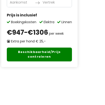
Navigate
Navigate
Prijs is inclusief
forward
backward
to
to
Boekingskosten
Elektra
Linnen
interact
interact
€
947
-€
1306
with
with
per week
the
the
Extra per hond € 25,-
calendar
calendar
and
and
Beschikbaarheid/Prijs
select
select
controleren
a
a
date.
date.
Press
Press
the
the
question
question
mark
mark
key
key
to
to