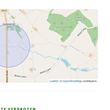
Leaflet
| ©
OpenStreetMap
contributors
E TE VERGROTEN