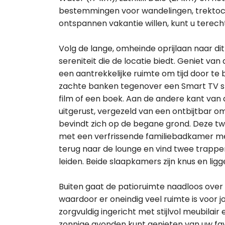
bestemmingen voor wandelingen, trektoc
ontspannen vakantie willen, kunt u terecht
Volg de lange, omheinde oprijlaan naar dit
sereniteit die de locatie biedt. Geniet 
een aantrekkelijke ruimte om tijd door te
zachte banken tegenover een Smart TV st
film of een boek. Aan de andere kant van
uitgerust, vergezeld van een ontbijtbar o
bevindt zich op de begane grond. Deze t
met een verfrissende familiebadkamer met
terug naar de lounge en vind twee trapp
leiden. Beide slaapkamers zijn knus en li
Buiten gaat de patioruimte naadloos over 
waardoor er oneindig veel ruimte is voor 
zorgvuldig ingericht met stijlvol meubila
zonnige avonden kunt genieten van uw favo