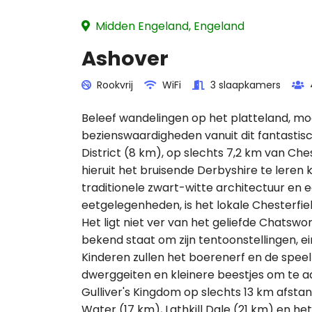
Midden Engeland, Engeland
Ashover
Rookvrij
WiFi
3 slaapkamers
Beleef wandelingen op het platteland, mo
bezienswaardigheden vanuit dit fantastisc
District (8 km), op slechts 7,2 km van Ch
hieruit het bruisende Derbyshire te leren
traditionele zwart-witte architectuur en 
eetgelegenheden, is het lokale Chesterfiel
Het ligt niet ver van het geliefde Chatswo
bekend staat om zijn tentoonstellingen, 
Kinderen zullen het boerenerf en de spee
dwerggeiten en kleinere beestjes om te aa
Gulliver's Kingdom op slechts 13 km afstand
Water (17 km), Lathkill Dale (21 km) en h