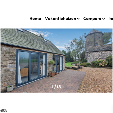
Home
Vakantiehuizen
Campers
In
1
/
18
5805