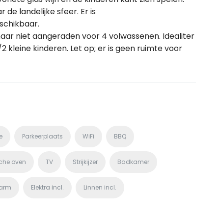
e landelijke sfeer. Er is
schikbaar.
maar niet aangeraden voor 4 volwassenen. Idealiter
 kleine kinderen. Let op; er is geen ruimte voor
e
Parkeerplaats
WiFi
BBQ
sche oven
TV
Strijkijzer
Badkamer
larm
Elektra incl.
Linnen incl.