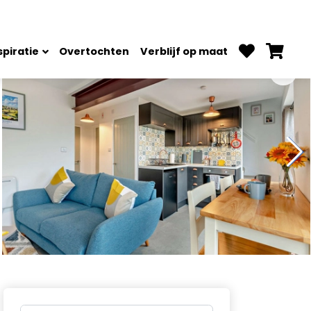
spiratie
Overtochten
Verblijf op maat