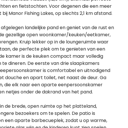
hten en fietstochten. Voor degenen die een meer
 bij Manor Fishing Lakes, op slechts 2,1 km afstand.
 afgelegen landelijke pand en geniet van de rust en
van de gezellige open woonkamer/keuken/eetkamer,
 brengen. Kruip lekker op in de loungeruimte waar
aan, de perfecte plek om te genieten van een
 de kamer is de keuken compact maar volledig
m te dineren. De eerste van drie slaapkamers
weepersoonskamer is comfortabel en uitnodigend
 douche en apart toilet, net naast de deur. Ga
en, die elk naar een aparte eenpersoonskamer
ggen netjes onder de dakrand van het pand.
in de brede, open ruimte op het platteland,
jongere bezoekers om te spelen. De patio is
ir en een aparte barbecueplek, zodat u op warme,
riete glas wijn en de kinderen kunt zien spelen.