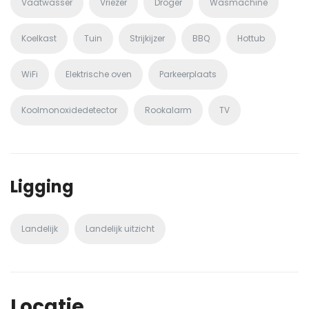
Vaatwasser
Vriezer
Droger
Wasmachine
Koelkast
Tuin
Strijkijzer
BBQ
Hottub
WiFi
Elektrische oven
Parkeerplaats
Koolmonoxidedetector
Rookalarm
TV
Ligging
Landelijk
Landelijk uitzicht
Locatie