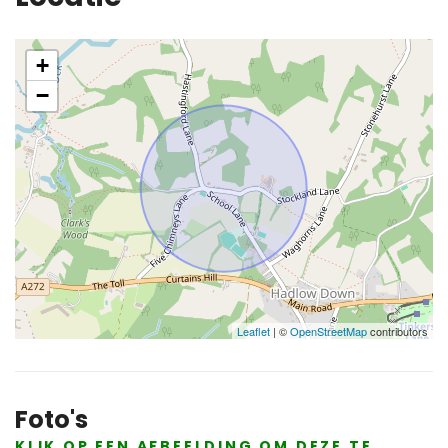
+
−
Leaflet
| ©
OpenStreetMap
contributors
Foto's
KLIK OP EEN AFBEELDING OM DEZE TE