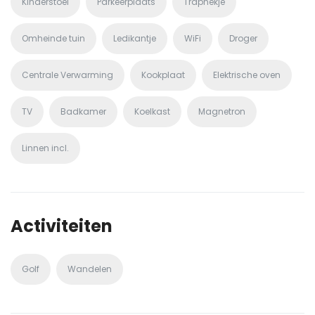
Kinderstoel
Parkeerplaats
Traphekje
Omheinde tuin
Ledikantje
WiFi
Droger
Centrale Verwarming
Kookplaat
Elektrische oven
TV
Badkamer
Koelkast
Magnetron
Linnen incl.
Activiteiten
Golf
Wandelen