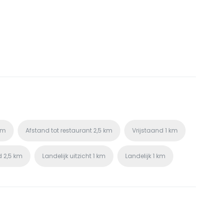
km
Afstand tot restaurant
2,5 km
Vrijstaand
1 km
d
2,5 km
Landelijk uitzicht
1 km
Landelijk
1 km