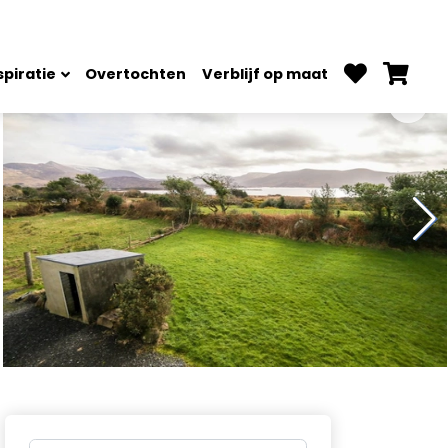
spiratie
Overtochten
Verblijf op maat