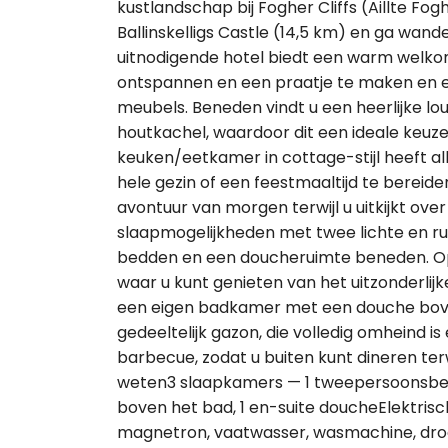
kustlandschap bij Fogher Cliffs (Aillte Fog
Ballinskelligs Castle (14,5 km) en ga wande
uitnodigende hotel biedt een warm welko
ontspannen en een praatje te maken en e
meubels. Beneden vindt u een heerlijke l
houtkachel, waardoor dit een ideale keuz
keuken/eetkamer in cottage-stijl heeft a
hele gezin of een feestmaaltijd te bereid
avontuur van morgen terwijl u uitkijkt ove
slaapmogelijkheden met twee lichte en 
bedden en een doucheruimte beneden. Op
waar u kunt genieten van het uitzonderli
een eigen badkamer met een douche boven
gedeeltelijk gazon, die volledig omheind is
barbecue, zodat u buiten kunt dineren ter
weten3 slaapkamers — 1 tweepersoonsbe
boven het bad, 1 en-suite doucheElektrisc
magnetron, vaatwasser, wasmachine, dr