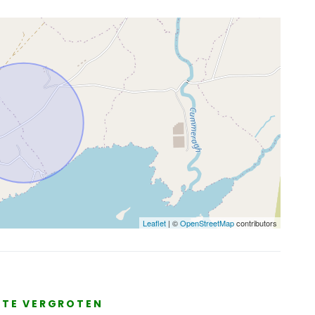
Leaflet
| ©
OpenStreetMap
contributors
E TE VERGROTEN