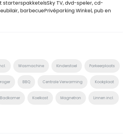
 starterspakketelsSky TV, dvd-speler, cd-
meubilair, barbecuePrivéparking Winkel, pub en
ncl.
Wasmachine
Kinderstoel
Parkeerplaats
roger
BBQ
Centrale Verwarming
Kookplaat
Badkamer
Koelkast
Magnetron
Linnen incl.