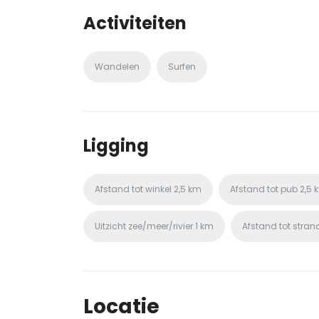
Activiteiten
Wandelen
Surfen
Ligging
Afstand tot winkel
2,5 km
Afstand tot pub
2,5 
Uitzicht zee/meer/rivier
1 km
Afstand tot stran
Locatie