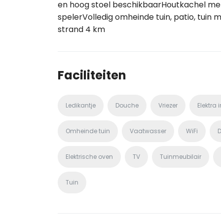
en hoog stoel beschikbaarHoutkachel met
spelerVolledig omheinde tuin, patio, tuin 
strand 4 km
Faciliteiten
Ledikantje
Douche
Vriezer
Elektra i
Omheinde tuin
Vaatwasser
WiFi
D
Elektrische oven
TV
Tuinmeubilair
Tuin