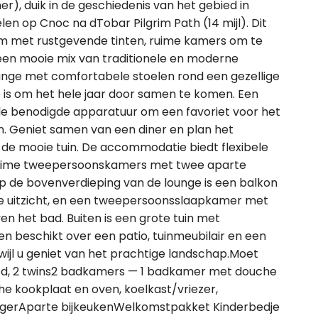
her), duik in de geschiedenis van het gebied in
len op Cnoc na dTobar Pilgrim Path (14 mijl). Dit
m met rustgevende tinten, ruime kamers om te
en mooie mix van traditionele en moderne
ounge met comfortabele stoelen rond een gezellige
e is om het hele jaar door samen te komen. Een
lle benodigde apparatuur om een favoriet voor het
en. Geniet samen van een diner en plan het
r de mooie tuin. De accommodatie biedt flexibele
ruime tweepersoonskamers met twee aparte
 de bovenverdieping van de lounge is een balkon
jke uitzicht, en een tweepersoonsslaapkamer met
 het bad. Buiten is een grote tuin met
 en beschikt over een patio, tuinmeubilair en een
wijl u geniet van het prachtige landschap.Moet
d, 2 twins2 badkamers — 1 badkamer met douche
he kookplaat en oven, koelkast/vriezer,
ogerAparte bijkeukenWelkomstpakket Kinderbedje