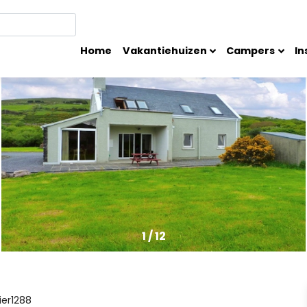
Home
Vakantiehuizen
Campers
In
1
/
12
ier1288