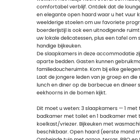
comfortabel verblijf. Ontdek dat de lounge
en elegante open haard waar u het vuur k
weelderige stoelen om uw favoriete progr
boerderijstijl is ook een uitnodigende ru
uw lokale delicatessen, plus een tafel om s
handige bijkeuken.
De slaapkamers in deze accommodatie zi
aparte bedden. Gasten kunnen gebruikm
familiedoucheruimte. Kom bij elke gelegenh
Laat de jongere leden van je groep en die 
lunch en diner op de barbecue en dineer s
eekhoorns in de bomen kijkt.
Dit moet u weten: 3 slaapkamers — 1 met
badkamer met toilet en 1 badkamer met to
koelkast/vriezer. Bijkeuken met wasmachi
beschikbaar. Open haard (eerste mand me
Omheinde tuin met gazon, terras, BBQ en t