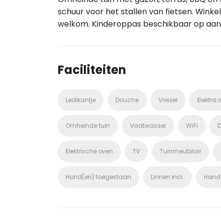
schuur voor het stallen van fietsen. Winkel
welkom. Kinderoppas beschikbaar op aan
Faciliteiten
Ledikantje
Douche
Vriezer
Elektra i
Omheinde tuin
Vaatwasser
WiFi
D
Elektrische oven
TV
Tuinmeubilair
Hond(en) toegestaan
Linnen incl.
Handd