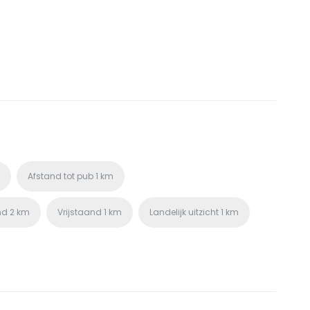
Afstand tot pub
1 km
nd
2 km
Vrijstaand
1 km
Landelijk uitzicht
1 km