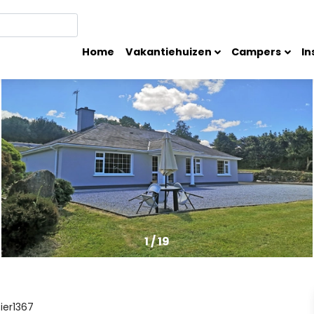
Home
Vakantiehuizen
Campers
In
1
/
19
ier1367