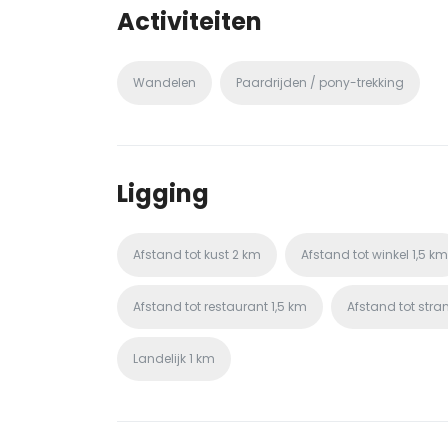
Activiteiten
Wandelen
Paardrijden / pony-trekking
Ligging
Afstand tot kust
2 km
Afstand tot winkel
1,5 km
Afstand tot restaurant
1,5 km
Afstand tot stra
Landelijk
1 km