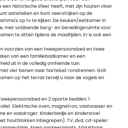
 een historische sfeer heeft, met zijn houten vloer
unt aansteken en kunt neerstrijken op de
amma's op tv te kijken. De keuken/eetkamer in
imte, met voldoende berg- en bereidingsruimte voor
amen te zitten tijdens de maaltijden. Er is ook een
jn voorzien van een tweepersoonsbed en twee
aken van een familiebadkamer en een
eid uit in de volledig omheinde tuin.
met vier benen naar hartelust rondrennen. Grill
amen op het terras terwijl u naar de vogels en
 tweepersoonsbed en 2 aparte bedden. 1
ilet. Elektrische oven, magnetron, vaatwasser en
ne en wasdroger. Kinderbedje en kinderstoel
t houtblokken inbegrepen). TV, dvd, cd-speler.
uinmeubilair. Eigen parkeerplaats. Afsluitbare