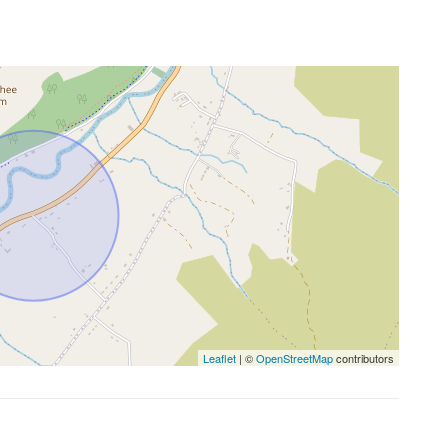
Leaflet
| ©
OpenStreetMap
contributors