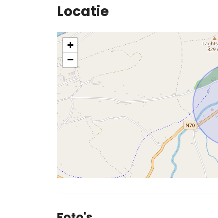
Locatie
+
−
Foto's