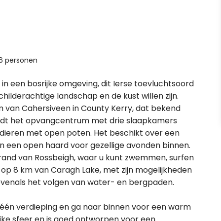
6 personen
 in een bosrijke omgeving, dit Ierse toevluchtsoord
schilderachtige landschap en de kust willen zijn.
m van Cahersiveen in County Kerry, dat bekend
biedt het opvangcentrum met drie slaapkamers
dieren met open poten. Het beschikt over een
n een open haard voor gezellige avonden binnen.
strand van Rossbeigh, waar u kunt zwemmen, surfen
 op 8 km van Caragh Lake, met zijn mogelijkheden
 evenals het volgen van water- en bergpaden.
 één verdieping en ga naar binnen voor een warm
ijke sfeer en is goed ontworpen voor een