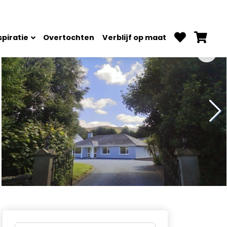
spiratie
Overtochten
Verblijf op maat