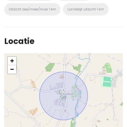
Uitzicht zee/meer/rivier
1 km
Landelijk uitzicht
1 km
Locatie
+
−