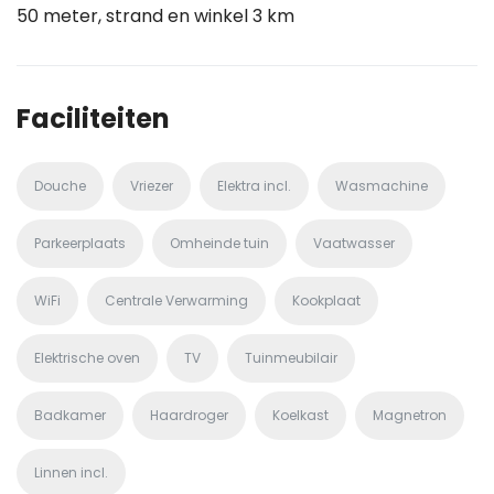
50 meter, strand en winkel 3 km
Faciliteiten
Douche
Vriezer
Elektra incl.
Wasmachine
Parkeerplaats
Omheinde tuin
Vaatwasser
WiFi
Centrale Verwarming
Kookplaat
Elektrische oven
TV
Tuinmeubilair
Badkamer
Haardroger
Koelkast
Magnetron
Linnen incl.