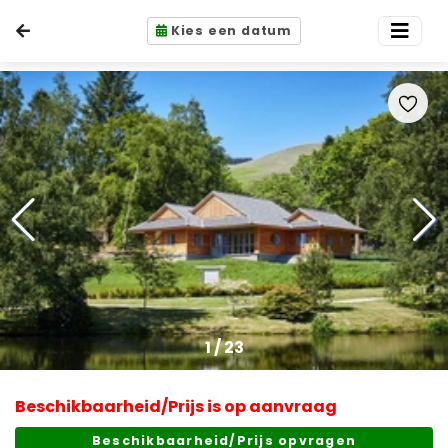
Kies een datum
1
/
23
Beschikbaarheid/Prijs is op aanvraag
Beschikbaarheid/Prijs opvragen