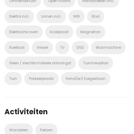
Omheinde tuin
Open haard
Handdoeken incl.
Elektra incl.
Linnen incl.
Wifi
Bad
Elektrische oven
Kookplaat
Magnetron
Koelkast
Vriezer
TV
DVD
Wasmachine
Geen / slechte mobiele ontvangst
Tuinmeubilair
Tuin
Parkeerplaats
Hond(en) toegestaan
Activiteiten
Wandelen
Fietsen