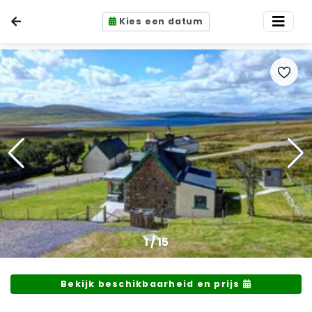
Kies een datum
1
/
15
Bekijk beschikbaarheid en prijs