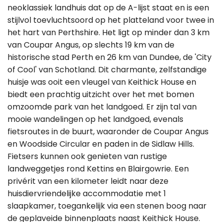
neoklassiek landhuis dat op de A-lijst staat en is een
stijlvol toevluchtsoord op het platteland voor twee in
het hart van Perthshire. Het ligt op minder dan 3 km
van Coupar Angus, op slechts 19 km van de
historische stad Perth en 26 km van Dundee, de 'City
of Cool' van Schotland. Dit charmante, zelfstandige
huisje was ooit een vleugel van Keithick House en
biedt een prachtig uitzicht over het met bomen
omzoomde park van het landgoed. Er zijn tal van
mooie wandelingen op het landgoed, evenals
fietsroutes in de buurt, waaronder de Coupar Angus
en Woodside Circular en paden in de Sidlaw Hills.
Fietsers kunnen ook genieten van rustige
landweggetjes rond Kettins en Blairgowrie. Een
privérit van een kilometer leidt naar deze
huisdiervriendelijke accommodatie met 1
slaapkamer, toegankelijk via een stenen boog naar
de geplaveide binnenplaats naast Keithick House.