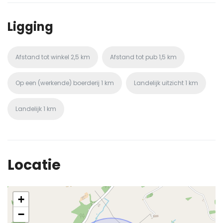
Ligging
Afstand tot winkel
2,5 km
Afstand tot pub
1,5 km
Op een (werkende) boerderij
1 km
Landelijk uitzicht
1 km
Landelijk
1 km
Locatie
+
−