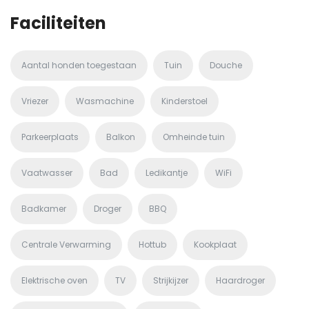
Faciliteiten
Aantal honden toegestaan
Tuin
Douche
Vriezer
Wasmachine
Kinderstoel
Parkeerplaats
Balkon
Omheinde tuin
Vaatwasser
Bad
Ledikantje
WiFi
Badkamer
Droger
BBQ
Centrale Verwarming
Hottub
Kookplaat
Elektrische oven
TV
Strijkijzer
Haardroger