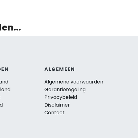
en...
DEN
ALGEMEEN
and
Algemene voorwaarden
land
Garantieregeling
s
Privacybeleid
nd
Disclaimer
Contact