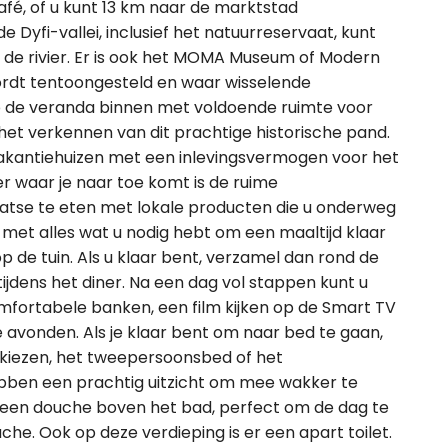
fé, of u kunt 13 km naar de marktstad
 Dyfi-vallei, inclusief het natuurreservaat, kunt
de rivier. Er is ook het MOMA Museum of Modern
ordt tentoongesteld en waar wisselende
 de veranda binnen met voldoende ruimte voor
het verkennen van dit prachtige historische pand.
e vakantiehuizen met een inlevingsvermogen voor het
 waar je naar toe komt is de ruime
aatse te eten met lokale producten die u onderweg
 met alles wat u nodig hebt om een maaltijd klaar
op de tuin. Als u klaar bent, verzamel dan rond de
tijdens het diner. Na een dag vol stappen kunt u
omfortabele banken, een film kijken op de Smart TV
 avonden. Als je klaar bent om naar bed te gaan,
 kiezen, het tweepersoonsbed of het
ben een prachtig uitzicht om mee wakker te
 een douche boven het bad, perfect om de dag te
e. Ook op deze verdieping is er een apart toilet.