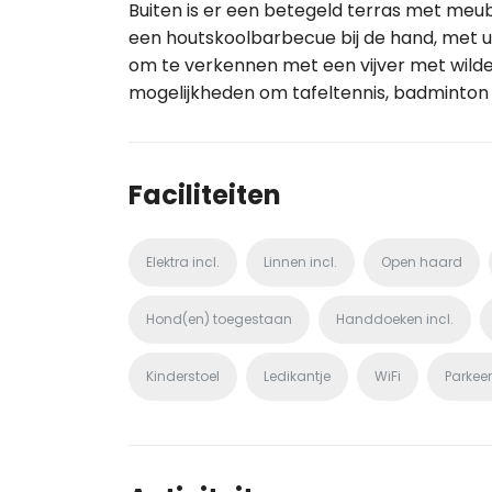
Buiten is er een betegeld terras met meub
een houtskoolbarbecue bij de hand, met uit
om te verkennen met een vijver met wilde
mogelijkheden om tafeltennis, badminton 
Faciliteiten
Elektra incl.
Linnen incl.
Open haard
Hond(en) toegestaan
Handdoeken incl.
Kinderstoel
Ledikantje
WiFi
Parkee