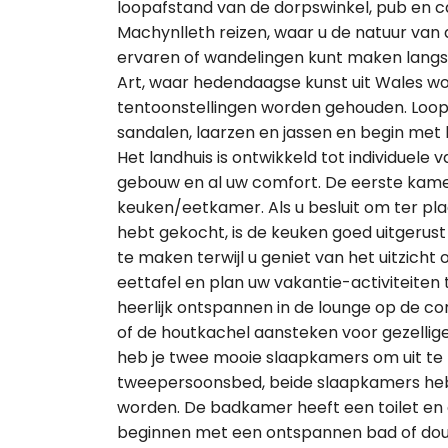
loopafstand van de dorpswinkel, pub en ca
Machynlleth reizen, waar u de natuur van de
ervaren of wandelingen kunt maken langs 
Art, waar hedendaagse kunst uit Wales w
tentoonstellingen worden gehouden. Loop
sandalen, laarzen en jassen en begin met 
Het landhuis is ontwikkeld tot individuel
gebouw en al uw comfort. De eerste kamer
keuken/eetkamer. Als u besluit om ter pl
hebt gekocht, is de keuken goed uitgerust
te maken terwijl u geniet van het uitzicht 
eettafel en plan uw vakantie-activiteiten 
heerlijk ontspannen in de lounge op de c
of de houtkachel aansteken voor gezellige
heb je twee mooie slaapkamers om uit te
tweepersoonsbed, beide slaapkamers heb
worden. De badkamer heeft een toilet en
beginnen met een ontspannen bad of douch