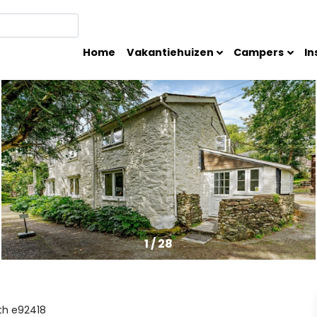
Home
Vakantiehuizen
Campers
In
1
/
28
th
e92418