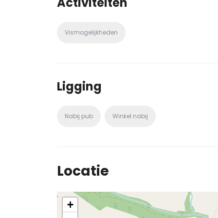
Activiteiten
Vismogelijkheden
Ligging
Nabij pub
Winkel nabij
Locatie
+