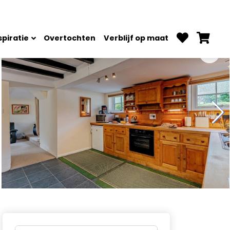
spiratie
Overtochten
Verblijf op maat