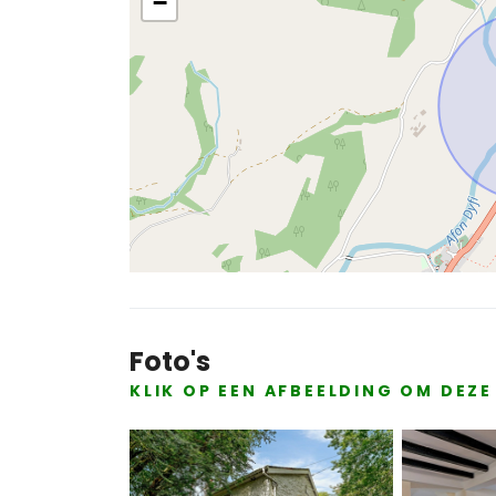
−
Foto's
KLIK OP EEN AFBEELDING OM DEZ