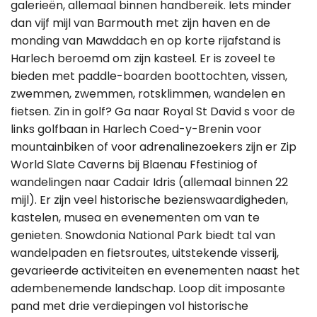
galerieën, allemaal binnen handbereik. Iets minder
dan vijf mijl van Barmouth met zijn haven en de
monding van Mawddach en op korte rijafstand is
Harlech beroemd om zijn kasteel. Er is zoveel te
bieden met paddle-boarden boottochten, vissen,
zwemmen, zwemmen, rotsklimmen, wandelen en
fietsen. Zin in golf? Ga naar Royal St David s voor de
links golfbaan in Harlech Coed-y-Brenin voor
mountainbiken of voor adrenalinezoekers zijn er Zip
World Slate Caverns bij Blaenau Ffestiniog of
wandelingen naar Cadair Idris (allemaal binnen 22
mijl). Er zijn veel historische bezienswaardigheden,
kastelen, musea en evenementen om van te
genieten. Snowdonia National Park biedt tal van
wandelpaden en fietsroutes, uitstekende visserij,
gevarieerde activiteiten en evenementen naast het
adembenemende landschap. Loop dit imposante
pand met drie verdiepingen vol historische