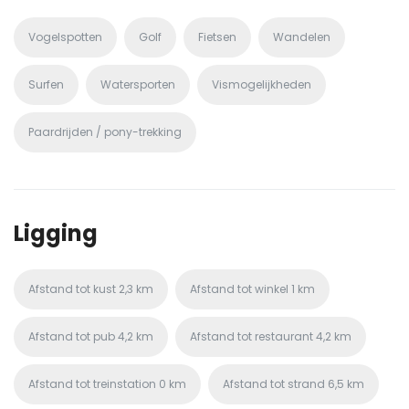
Vogelspotten
Golf
Fietsen
Wandelen
Surfen
Watersporten
Vismogelijkheden
Paardrijden / pony-trekking
Ligging
Afstand tot kust
2,3 km
Afstand tot winkel
1 km
Afstand tot pub
4,2 km
Afstand tot restaurant
4,2 km
Afstand tot treinstation
0 km
Afstand tot strand
6,5 km