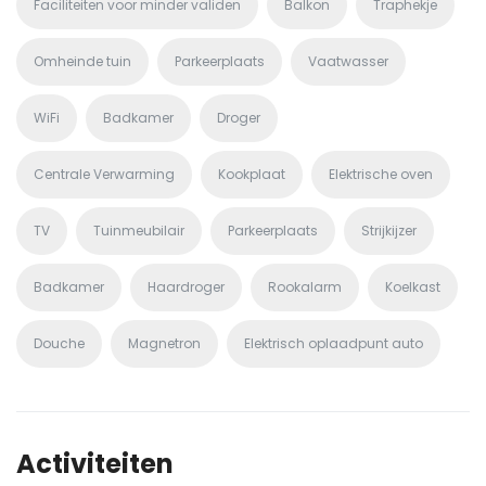
Faciliteiten voor minder validen
Balkon
Traphekje
Omheinde tuin
Parkeerplaats
Vaatwasser
WiFi
Badkamer
Droger
Centrale Verwarming
Kookplaat
Elektrische oven
TV
Tuinmeubilair
Parkeerplaats
Strijkijzer
Badkamer
Haardroger
Rookalarm
Koelkast
Douche
Magnetron
Elektrisch oplaadpunt auto
Activiteiten