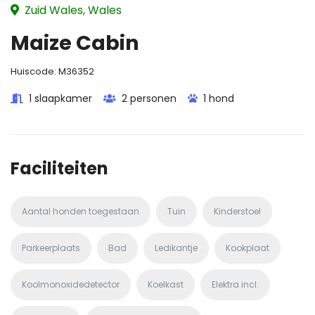
Zuid Wales, Wales
Maize Cabin
Huiscode:
M36352
1 slaapkamer
2 personen
1 hond
Faciliteiten
Aantal honden toegestaan
Tuin
Kinderstoel
Parkeerplaats
Bad
Ledikantje
Kookplaat
Koolmonoxidedetector
Koelkast
Elektra incl.