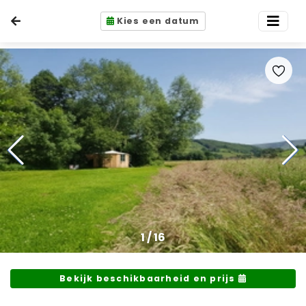
Kies een datum
1
/
16
Bekijk beschikbaarheid en prijs