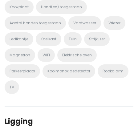
Kookplaat
Hond(en) toegestaan
Aantal honden toegestaan
Vaatwasser
Vriezer
Ledikantje
Koelkast
Tuin
Strijkijzer
Magnetron
WiFi
Elektrische oven
Parkeerplaats
Koolmonoxidedetector
Rookalarm
TV
Ligging