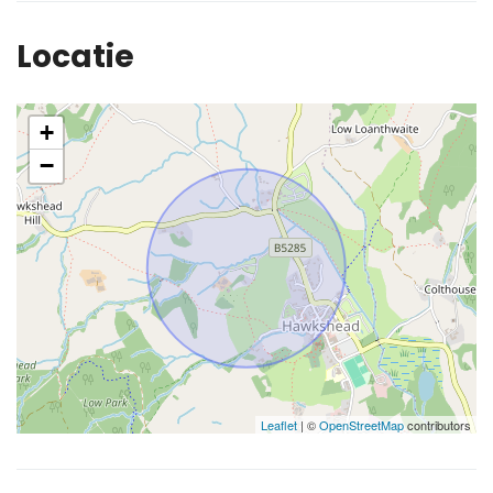
Locatie
+
−
Leaflet
| ©
OpenStreetMap
contributors