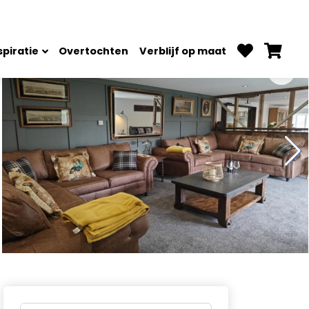
spiratie
Overtochten
Verblijf op maat