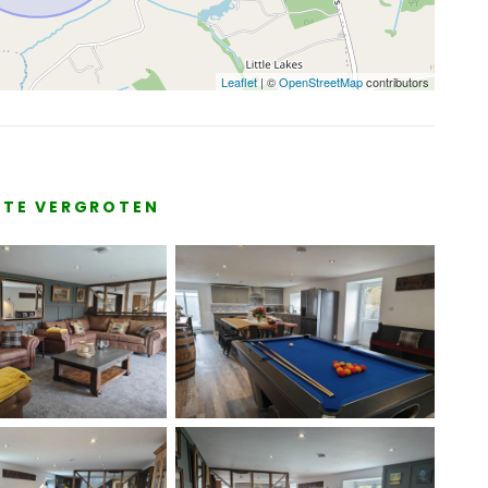
Leaflet
| ©
OpenStreetMap
contributors
E TE VERGROTEN