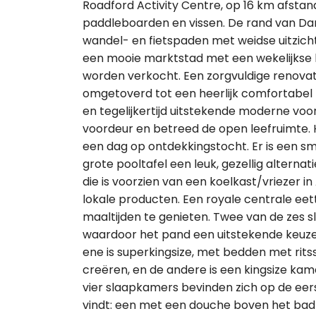
Roadford Activity Centre, op 16 km afstand
paddleboarden en vissen. De rand van Dar
wandel- en fietspaden met weidse uitzicht
een mooie marktstad met een wekelijkse
worden verkocht. Een zorgvuldige renova
omgetoverd tot een heerlijk comfortabel 
en tegelijkertijd uitstekende moderne vo
voordeur en betreed de open leefruimte. 
een dag op ontdekkingstocht. Er is een sm
grote pooltafel een leuk, gezellig alterna
die is voorzien van een koelkast/vriezer i
lokale producten. Een royale centrale ee
maaltijden te genieten. Twee van de zes s
waardoor het pand een uitstekende keuze i
ene is superkingsize, met bedden met rit
creëren, en de andere is een kingsize kame
vier slaapkamers bevinden zich op de ee
vindt: een met een douche boven het bad e