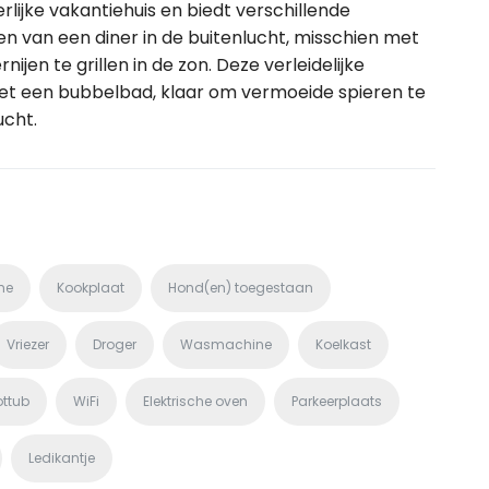
rlijke vakantiehuis en biedt verschillende
n van een diner in de buitenlucht, misschien met
jen te grillen in de zon. Deze verleidelijke
 een bubbelbad, klaar om vermoeide spieren te
ucht.
he
Kookplaat
Hond(en) toegestaan
Vriezer
Droger
Wasmachine
Koelkast
ottub
WiFi
Elektrische oven
Parkeerplaats
Ledikantje