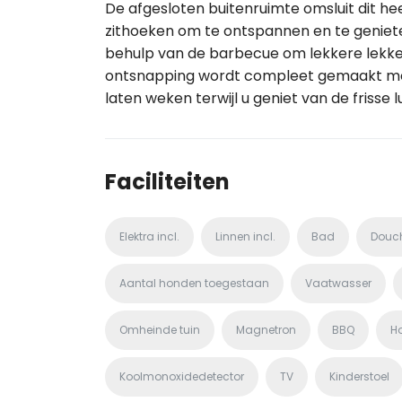
De afgesloten buitenruimte omsluit dit hee
zithoeken om te ontspannen en te geniete
behulp van de barbecue om lekkere lekkerni
ontsnapping wordt compleet gemaakt met
laten weken terwijl u geniet van de frisse l
Faciliteiten
Elektra incl.
Linnen incl.
Bad
Douc
Aantal honden toegestaan
Vaatwasser
Omheinde tuin
Magnetron
BBQ
H
Koolmonoxidedetector
TV
Kinderstoel