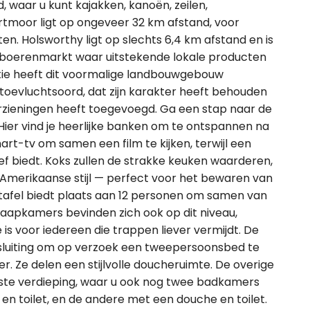
, waar u kunt kajakken, kanoën, zeilen,
tmoor ligt op ongeveer 32 km afstand, voor
en. Holsworthy ligt op slechts 6,4 km afstand en is
 boerenmarkt waar uitstekende lokale producten
tie heeft dit voormalige landbouwgebouw
toevluchtsoord, dat zijn karakter heeft behouden
orzieningen heeft toegevoegd. Ga een stap naar de
Hier vind je heerlijke banken om te ontspannen na
art-tv om samen een film te kijken, terwijl een
tief biedt. Koks zullen de strakke keuken waarderen,
n Amerikaanse stijl — perfect voor het bewaren van
ttafel biedt plaats aan 12 personen om samen van
laapkamers bevinden zich ook op dit niveau,
s voor iedereen die trappen liever vermijdt. De
ssluiting om op verzoek een tweepersoonsbed te
r. Ze delen een stijlvolle doucheruimte. De overige
rste verdieping, waar u ook nog twee badkamers
n toilet, en de andere met een douche en toilet.