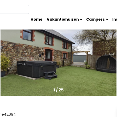
Home
Vakantiehuizen
Campers
In
1
/
25
y
e42094