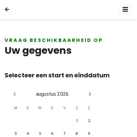
VRAAG BESCHIKBAARHEID OP
Uw gegevens
Selecteer een start en einddatum
augustus 2026
M
D
W
D
V
Z
Z
1
2
3
4
5
6
7
8
9