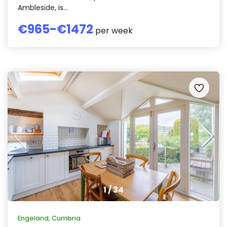
Ambleside, is...
€
965
-€
1472
per week
1
/
34
Engeland
,
Cumbria