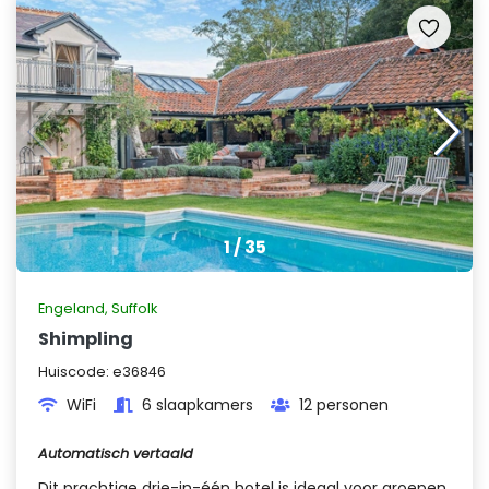
1
/
35
Engeland
,
Suffolk
Shimpling
Huiscode:
e36846
WiFi
6 slaapkamers
12 personen
Automatisch vertaald
Dit prachtige drie-in-één hotel is ideaal voor groepen