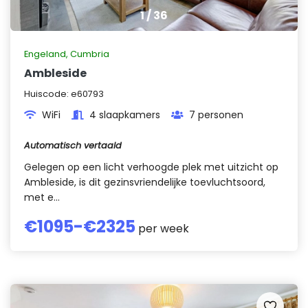
1
/
36
Engeland
,
Cumbria
Ambleside
Huiscode:
e60793
WiFi
4 slaapkamers
7 personen
Automatisch vertaald
Gelegen op een licht verhoogde plek met uitzicht op
Ambleside, is dit gezinsvriendelijke toevluchtsoord,
met e...
€
1095
-€
2325
per week