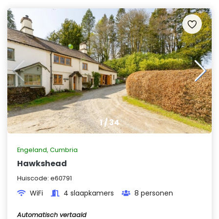
1
/
34
Engeland
,
Cumbria
Hawkshead
Huiscode:
e60791
WiFi
4 slaapkamers
8 personen
Automatisch vertaald