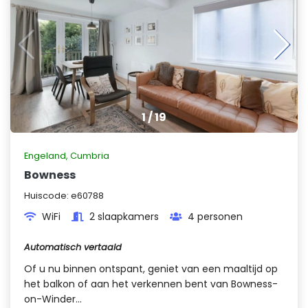
1
/
19
Engeland
,
Cumbria
Bowness
Huiscode:
e60788
WiFi
2 slaapkamers
4 personen
Automatisch vertaald
Of u nu binnen ontspant, geniet van een maaltijd op
het balkon of aan het verkennen bent van Bowness-
on-Winder...