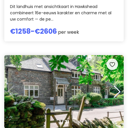
Dit landhuis met ansichtkaart in Hawkshead
combineert 16e-eeuws karakter en charme met al
uw comfort — de pe...
€
1258
-€
2606
per week
1
/
31