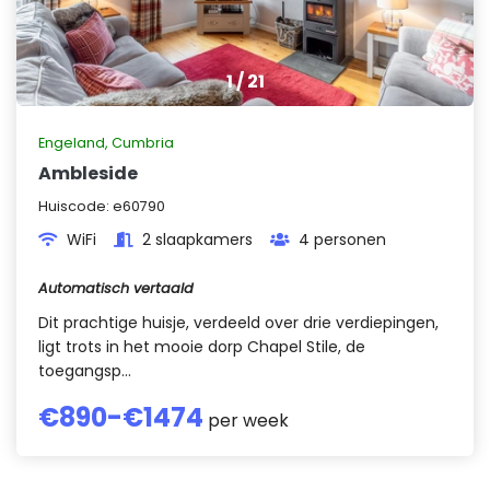
1
/
21
Engeland
,
Cumbria
Ambleside
Huiscode:
e60790
WiFi
2 slaapkamers
4 personen
Automatisch vertaald
Dit prachtige huisje, verdeeld over drie verdiepingen,
ligt trots in het mooie dorp Chapel Stile, de
toegangsp...
€
890
-€
1474
per week