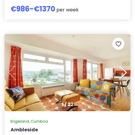
€
986
-€
1370
per week
1
/
22
Engeland
,
Cumbria
Ambleside