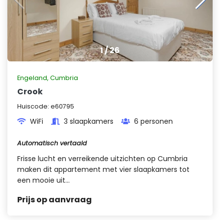
1
/
26
Engeland
,
Cumbria
Crook
Huiscode:
e60795
WiFi
3 slaapkamers
6 personen
Automatisch vertaald
Frisse lucht en verreikende uitzichten op Cumbria
maken dit appartement met vier slaapkamers tot
een mooie uit...
Prijs op aanvraag