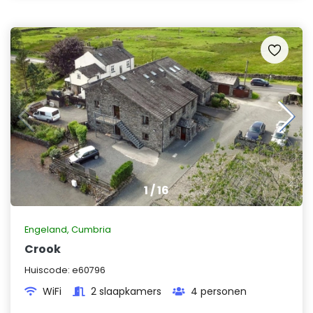
1
/
16
Engeland
,
Cumbria
Crook
Huiscode:
e60796
WiFi
2 slaapkamers
4 personen