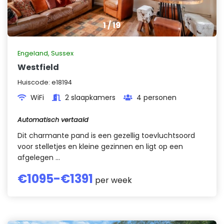
1
/
19
Engeland
,
Sussex
Westfield
Huiscode:
e18194
WiFi
2 slaapkamers
4 personen
Automatisch vertaald
Dit charmante pand is een gezellig toevluchtsoord
voor stelletjes en kleine gezinnen en ligt op een
afgelegen ...
€
1095
-€
1391
per week