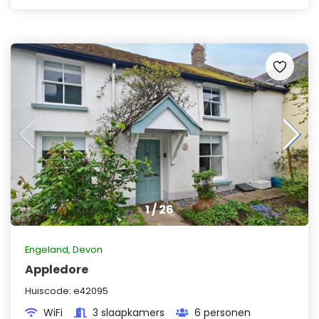
1
/
26
Engeland
,
Devon
Appledore
Huiscode:
e42095
WiFi
3 slaapkamers
6 personen