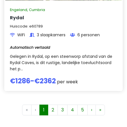
Engeland
,
Cumbria
Rydal
Huiscode:
e60789
WiFi
3 slaapkamers
6 personen
Automatisch vertaald
Gelegen in Rydal, op een steenworp afstand van de
Rydal Caves, is dit rustige, landelijke toevluchtsoord
het p...
€
1286
-€
2362
per week
«
‹
1
2
3
4
5
›
»