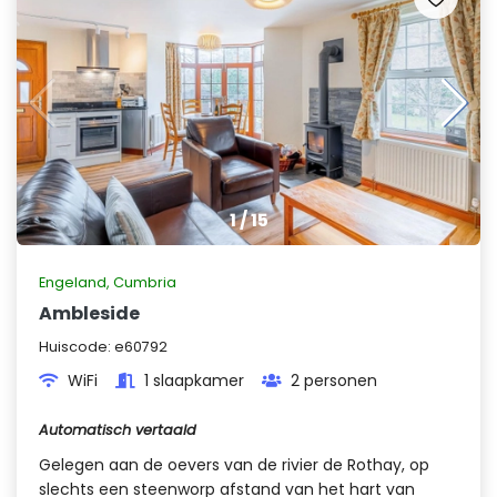
1
/
15
Engeland
,
Cumbria
Ambleside
Huiscode:
e60792
WiFi
1 slaapkamer
2 personen
Automatisch vertaald
Gelegen aan de oevers van de rivier de Rothay, op
slechts een steenworp afstand van het hart van