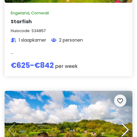
Engeland
,
Cornwall
Starfish
Huiscode:
S34857
1 slaapkamer
2 personen
...
€
625
-€
842
per week