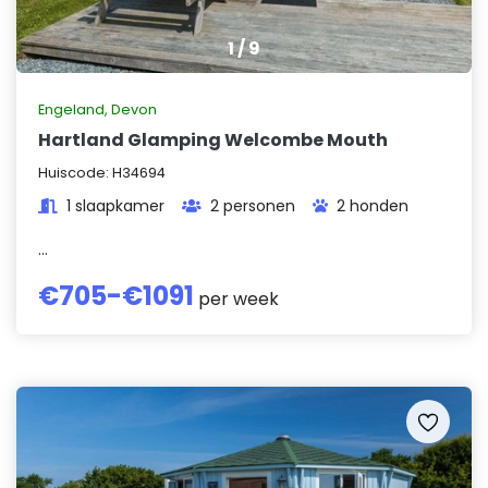
1
/
9
Engeland
,
Devon
Hartland Glamping Welcombe Mouth
Huiscode:
H34694
1 slaapkamer
2 personen
2 honden
...
€
705
-€
1091
per week