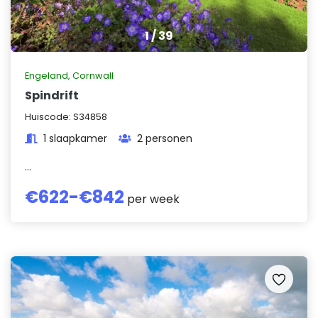
1
/
39
Engeland
,
Cornwall
Spindrift
Huiscode:
S34858
1 slaapkamer
2 personen
...
€
622
-€
842
per week