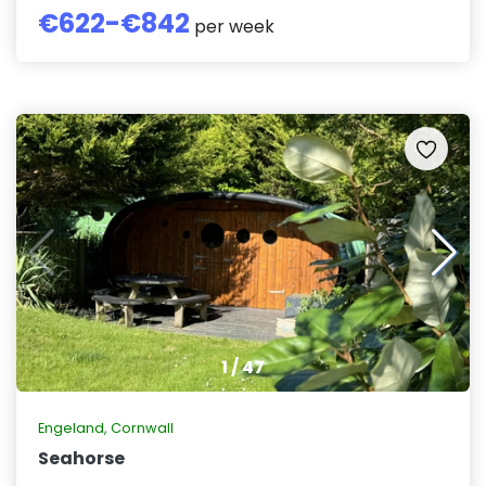
€
622
-€
842
per week
1
/
47
Engeland
,
Cornwall
Seahorse