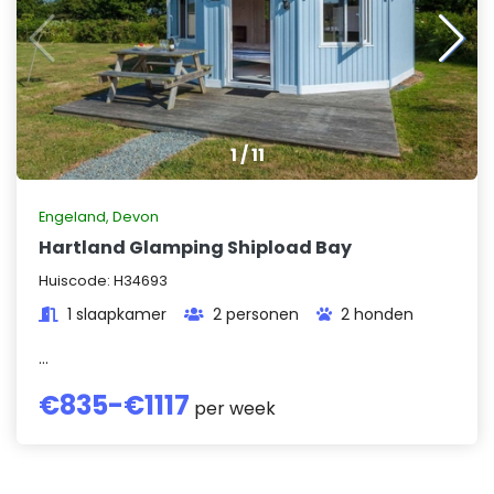
1
/
11
Engeland
,
Devon
Hartland Glamping Shipload Bay
Huiscode:
H34693
1 slaapkamer
2 personen
2 honden
...
€
835
-€
1117
per week