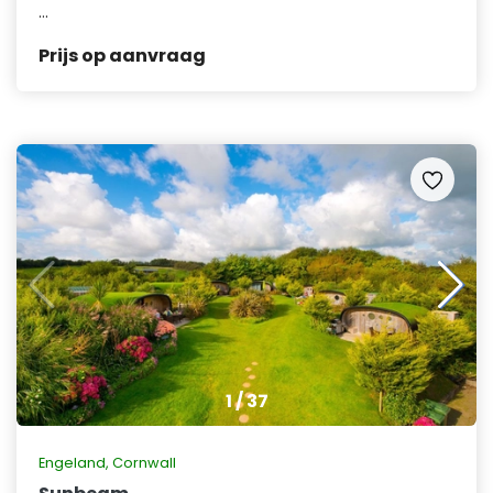
...
Prijs op aanvraag
1
/
37
Engeland
,
Cornwall