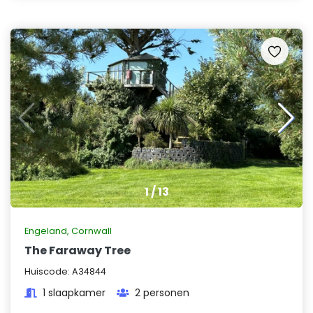
1
/
13
Engeland
,
Cornwall
The Faraway Tree
Huiscode:
A34844
1 slaapkamer
2 personen