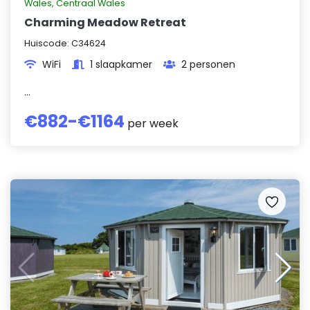
Wales
,
Centraal Wales
Charming Meadow Retreat
Huiscode:
C34624
WiFi
1 slaapkamer
2 personen
...
€
882
-€
1164
per week