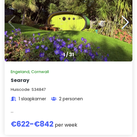
1
/
31
Engeland
,
Cornwall
Searay
Huiscode:
S34847
1 slaapkamer
2 personen
...
€
622
-€
842
per week