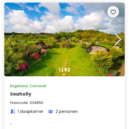
1
/
62
Engeland
,
Cornwall
Seaholly
Huiscode:
S34850
1 slaapkamer
2 personen
...