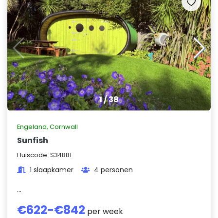
1
/
38
Engeland
,
Cornwall
Sunfish
Huiscode:
S34881
1 slaapkamer
4 personen
...
€
622
-€
842
per week