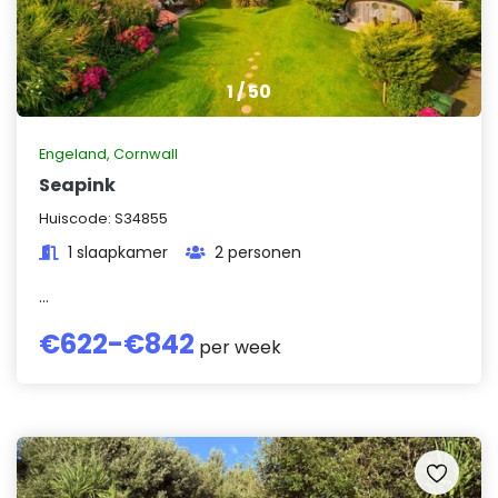
1
/
50
Engeland
,
Cornwall
Seapink
Huiscode:
S34855
1 slaapkamer
2 personen
...
€
622
-€
842
per week