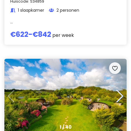
Huiscode:
S34859
1 slaapkamer
2 personen
...
€
622
-€
842
per week
1
/
40