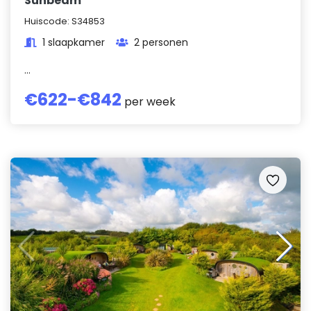
Sunbeam
Huiscode:
S34853
1 slaapkamer
2 personen
...
€
622
-€
842
per week