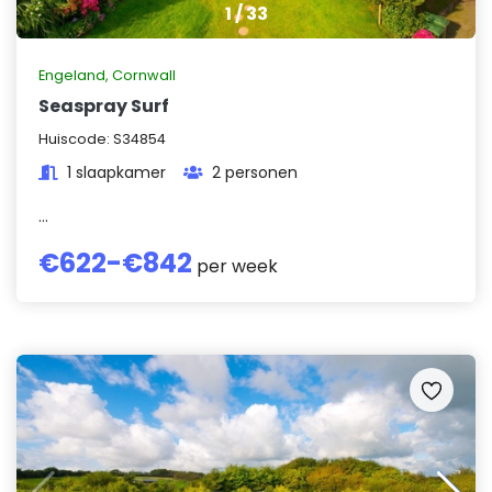
1
/
33
Engeland
,
Cornwall
Seaspray Surf
Huiscode:
S34854
1 slaapkamer
2 personen
...
€
622
-€
842
per week