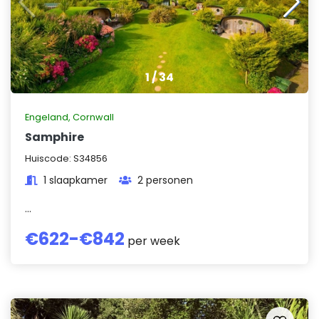
1
/
34
Engeland
,
Cornwall
Samphire
Huiscode:
S34856
1 slaapkamer
2 personen
...
€
622
-€
842
per week