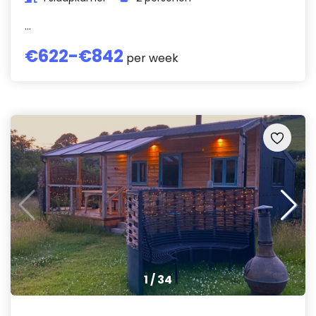
...
€
622
-€
842
per week
1
/
34