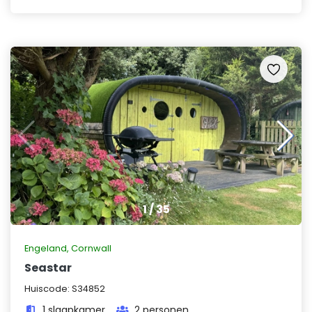
1
/
35
Engeland
,
Cornwall
Seastar
Huiscode:
S34852
1 slaapkamer
2 personen