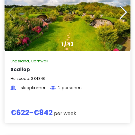
1
/
43
Engeland
,
Cornwall
Scallop
Huiscode:
S34846
1 slaapkamer
2 personen
...
€
622
-€
842
per week