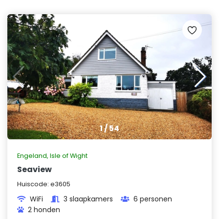
1
/
54
Engeland
,
Isle of Wight
Seaview
Huiscode:
e3605
WiFi
3 slaapkamers
6 personen
2 honden