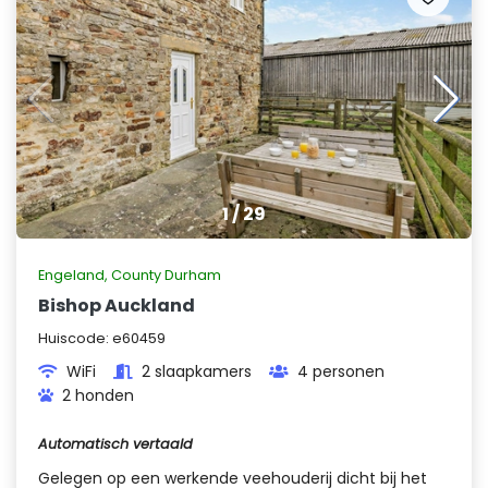
1
/
29
Engeland
,
County Durham
Bishop Auckland
Huiscode:
e60459
WiFi
2 slaapkamers
4 personen
2 honden
Automatisch vertaald
Gelegen op een werkende veehouderij dicht bij het