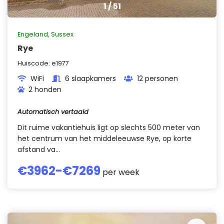
1
/
51
Engeland
,
Sussex
Rye
Huiscode:
e1977
WiFi
6 slaapkamers
12 personen
2 honden
Automatisch vertaald
Dit ruime vakantiehuis ligt op slechts 500 meter van
het centrum van het middeleeuwse Rye, op korte
afstand va...
€
3962
-€
7269
per week