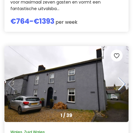
voor maximaal zeven gasten en vormt een
fantastische uitvalsba...
€
764
-€
1393
per week
1
/
39
Wales
,
Zuid Wales