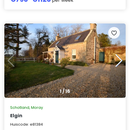
per week
1
/
16
Schotland
,
Moray
Elgin
Huiscode:
e81384