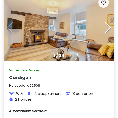
1
/
34
Wales
,
Zuid Wales
Cardigan
Huiscode:
e92509
WiFi
4 slaapkamers
8 personen
2 honden
Automatisch vertaald