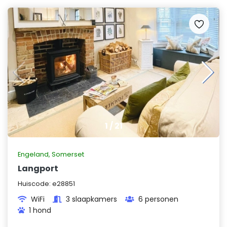
1
/
21
Engeland
,
Somerset
Langport
Huiscode:
e28851
WiFi
3 slaapkamers
6 personen
1 hond