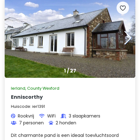
1
/
27
Ierland
,
County Wexford
Enniscorthy
Huiscode:
ier1391
Rookvrij
WiFi
3 slaapkamers
7 personen
2 honden
Dit charmante pand is een ideaal toevluchtsoord