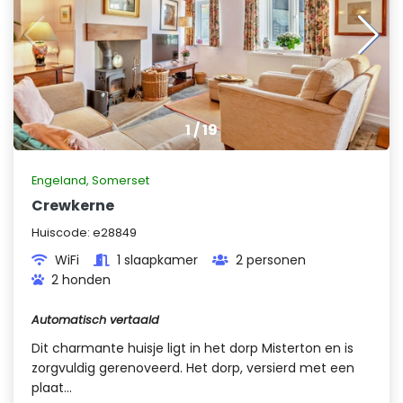
1
/
19
Engeland
,
Somerset
Crewkerne
Huiscode:
e28849
WiFi
1 slaapkamer
2 personen
2 honden
Automatisch vertaald
Dit charmante huisje ligt in het dorp Misterton en is
zorgvuldig gerenoveerd. Het dorp, versierd met een
plaat...