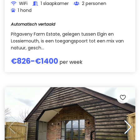
WiFi
1 slaapkamer
2 personen
1 hond
Automatisch vertaald
Pitgaveny Farm Estate, gelegen tussen Elgin en
Lossiemouth, is een toegangspoort tot een mix van
natuur, gesch...
€
826
-€
1400
per week