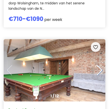
dorp Wolsingham, te midden van het serene
landschap van de N...
€
710
-€
1090
per week
1
/
12