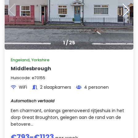
1
/
25
Engeland
,
Yorkshire
Middlesbrough
Huiscode:
e70155
WiFi
2 slaapkamers
4 personen
Automatisch vertaald
Een charmant, onlangs gerenoveerd rijtjeshuis in het
dorp Great Broughton, gelegen aan de rand van de
betovere...
€
793
-€
1123