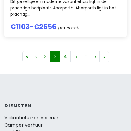
Dit gezellige en moderne vakantiehuis ligt in de
prachtige badplaats Aberporth. Aberporth ligt in het
prachtig...
€
1103
-€
2656
per week
«
‹
2
3
4
5
6
›
»
DIENSTEN
Vakantiehuizen verhuur
Camper verhuur