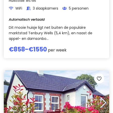
Huiscode:
e5786
WiFi
3 slaapkamers
5 personen
Automatisch vertaald
Dit mooie huisje ligt net buiten de populaire
marktstad Tenbury Wells (5,4 km), en naast de
appel- en damsonbo...
€
858
-€
1550
per week