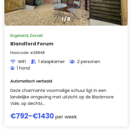
1
/
8
Engeland
,
Dorset
Blandford Forum
Huiscode:
e28848
WiFi
1 slaapkamer
2 personen
1 hond
Automatisch vertaald
Deze charmante voormalige schuur ligt in een
landelijke omgeving met uitzicht op de Blackmore
Vale, op slechts...
€
792
-€
1430
per week