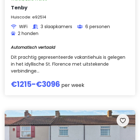
Tenby
Huiscode:
e92514
WiFi
3 slaapkamers
6 personen
2 honden
Automatisch vertaald
Dit prachtig gepresenteerde vakantiehuis is gelegen
in het idyllische St. Florence met uitstekende
verbindinge...
€
1215
-€
3096
per week