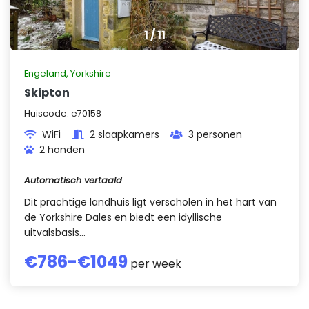
1
/
11
Engeland
,
Yorkshire
Skipton
Huiscode:
e70158
WiFi
2 slaapkamers
3 personen
2 honden
Automatisch vertaald
Dit prachtige landhuis ligt verscholen in het hart van
de Yorkshire Dales en biedt een idyllische
uitvalsbasis...
€
786
-€
1049
per week