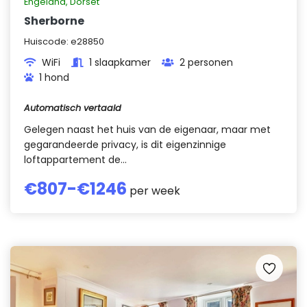
Engeland
,
Dorset
Sherborne
Huiscode:
e28850
WiFi
1 slaapkamer
2 personen
1 hond
Automatisch vertaald
Gelegen naast het huis van de eigenaar, maar met
gegarandeerde privacy, is dit eigenzinnige
loftappartement de...
€
807
-€
1246
per week