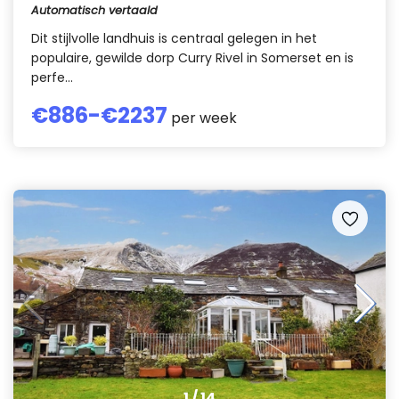
Automatisch vertaald
Dit stijlvolle landhuis is centraal gelegen in het
populaire, gewilde dorp Curry Rivel in Somerset en is
perfe...
€
886
-€
2237
per week
1
/
14