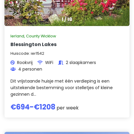
1
/
18
Ierland
,
County Wicklow
Blessington Lakes
Huiscode:
ier1542
Rookvrij
WiFi
2 slaapkamers
4 personen
Dit vrijstaande huisje met één verdieping is een
uitstekende bestemming voor stelletjes of kleine
gezinnen d...
€
694
-€
1208
per week