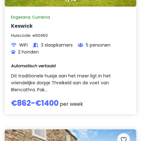
Engeland
,
Cumbria
Keswick
Huiscode:
e60460
WiFi
3 slaapkamers
5 personen
2 honden
Automatisch vertaald
Dit traditionele huisje aan het meer ligt in het
vriendelijke dorpje Threlkeld aan de voet van
Blencathra. Pak...
€
862
-€
1400
per week