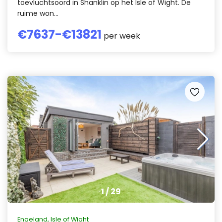
toevluchtsoord in Shanklin op het Isle of Wight. De
ruime won...
€
7637
-€
13821
per week
1
/
29
Engeland
,
Isle of Wight