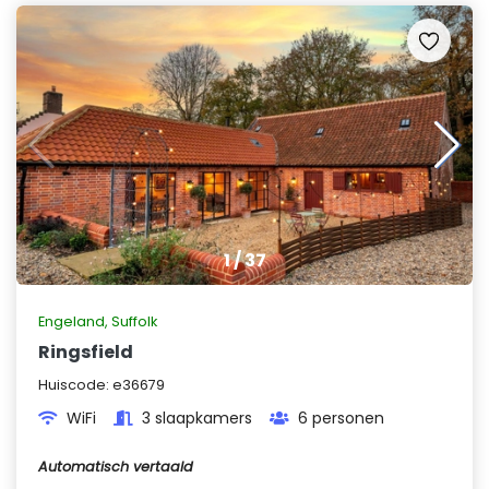
1
/
37
Engeland
,
Suffolk
Ringsfield
Huiscode:
e36679
WiFi
3 slaapkamers
6 personen
Automatisch vertaald