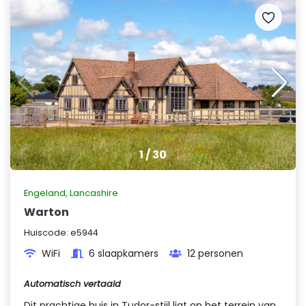
1
/
30
Engeland
,
Lancashire
Warton
Huiscode:
e5944
WiFi
6 slaapkamers
12 personen
Automatisch vertaald
Dit prachtige huis in Tudor-stijl ligt op het terrein van