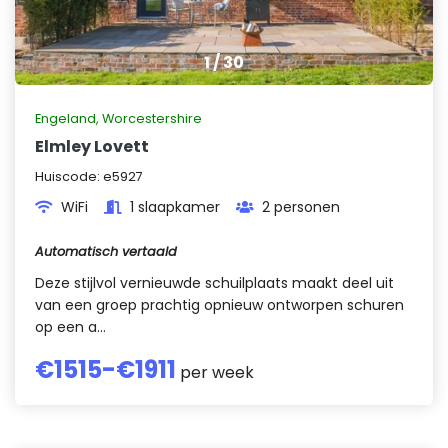
1
/
30
Engeland
,
Worcestershire
Elmley Lovett
Huiscode:
e5927
WiFi
1 slaapkamer
2 personen
Automatisch vertaald
Deze stijlvol vernieuwde schuilplaats maakt deel uit
van een groep prachtig opnieuw ontworpen schuren
op een a...
€
1515
-€
1911
per week