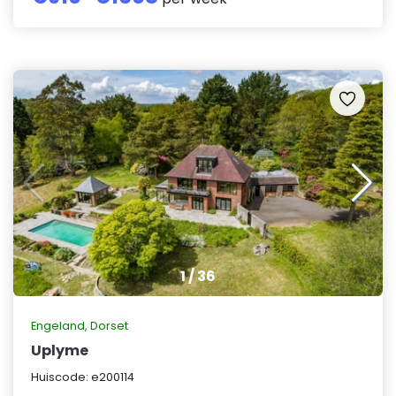
1
/
36
Engeland
,
Dorset
Uplyme
Huiscode:
e200114