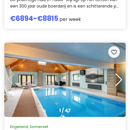
een 300 jaar oude boerderij en is een schitterende p...
€
6894
-€
8815
per week
1
/
47
Engeland
,
Somerset