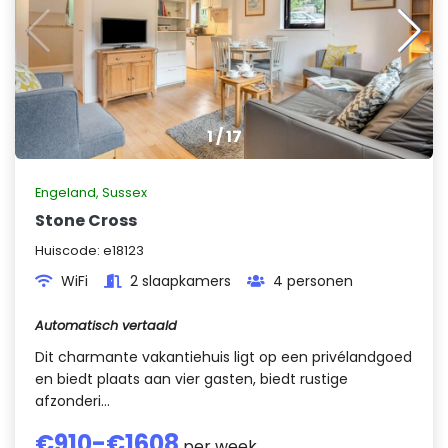
1
/
17
Engeland
,
Sussex
Stone Cross
Huiscode:
e18123
WiFi
2 slaapkamers
4 personen
Automatisch vertaald
Dit charmante vakantiehuis ligt op een privélandgoed
en biedt plaats aan vier gasten, biedt rustige
afzonderi...
€
910
-€
1608
per week