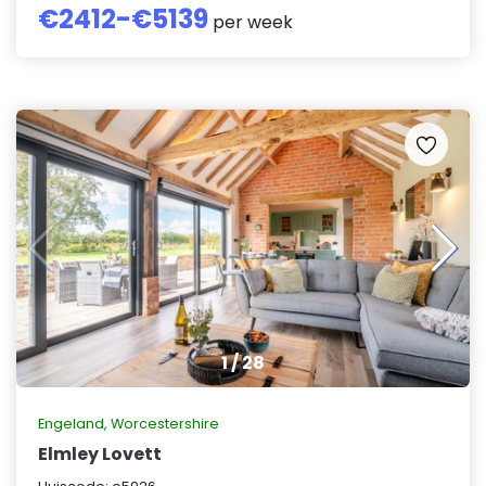
€
2412
-€
5139
per week
1
/
28
Engeland
,
Worcestershire
Elmley Lovett