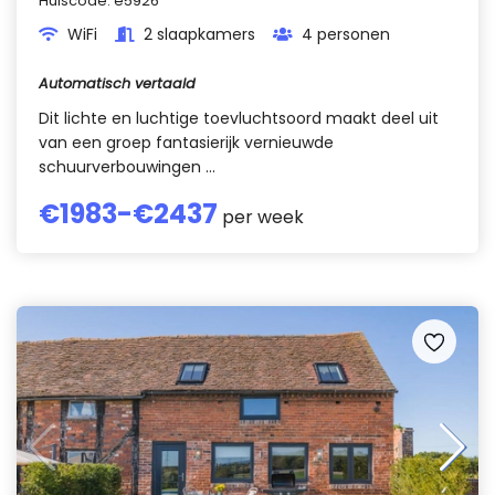
Huiscode:
e5926
WiFi
2 slaapkamers
4 personen
Automatisch vertaald
Dit lichte en luchtige toevluchtsoord maakt deel uit
van een groep fantasierijk vernieuwde
schuurverbouwingen ...
€
1983
-€
2437
per week