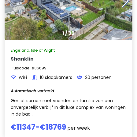
1
/
36
Engeland
,
Isle of Wight
Shanklin
Huiscode:
e36699
WiFi
10 slaapkamers
20 personen
Automatisch vertaald
Geniet samen met vrienden en familie van een
onvergetelijk verblijf in dit luxe complex van woningen
in de bad...
€
11347
-€
18769
per week