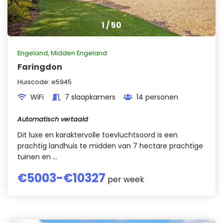
1
/
50
Engeland
,
Midden Engeland
Faringdon
Huiscode:
e5945
WiFi
7 slaapkamers
14 personen
Automatisch vertaald
Dit luxe en karaktervolle toevluchtsoord is een
prachtig landhuis te midden van 7 hectare prachtige
tuinen en ...
€
5003
-€
10327
per week