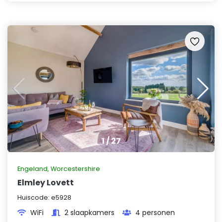
1
/
27
Engeland
,
Worcestershire
Elmley Lovett
Huiscode:
e5928
WiFi
2 slaapkamers
4 personen