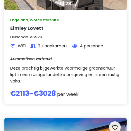
1
/
28
Engeland
,
Worcestershire
Elmley Lovett
Huiscode:
e5929
WiFi
2 slaapkamers
4 personen
Automatisch vertaald
Deze prachtig bijgewerkte voormalige graanschuur
ligt in een rustige landelijke omgeving en is een rustig
vaka...
€
2113
-€
3028
per week