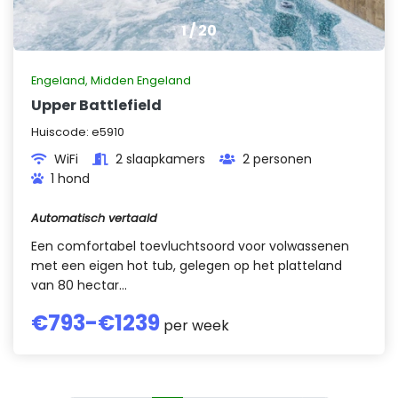
1
/
20
Engeland
,
Midden Engeland
Upper Battlefield
Huiscode:
e5910
WiFi
2 slaapkamers
2 personen
1 hond
Automatisch vertaald
Een comfortabel toevluchtsoord voor volwassenen
met een eigen hot tub, gelegen op het platteland
van 80 hectar...
€
793
-€
1239
per week