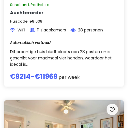
Schotland
,
Perthshire
Auchterarder
Huiscode:
e81638
WiFi
11 slaapkamers
28 personen
Automatisch vertaald
Dit prachtige huis biedt plaats aan 28 gasten en is
geschikt voor maximaal vier honden, waardoor het
ideaal is...
€
9214
-€
11969
per week