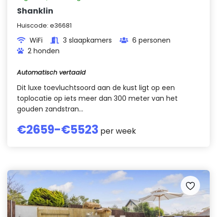
Shanklin
Huiscode:
e36681
WiFi
3 slaapkamers
6 personen
2 honden
Automatisch vertaald
Dit luxe toevluchtsoord aan de kust ligt op een
toplocatie op iets meer dan 300 meter van het
gouden zandstran...
€
2659
-€
5523
per week