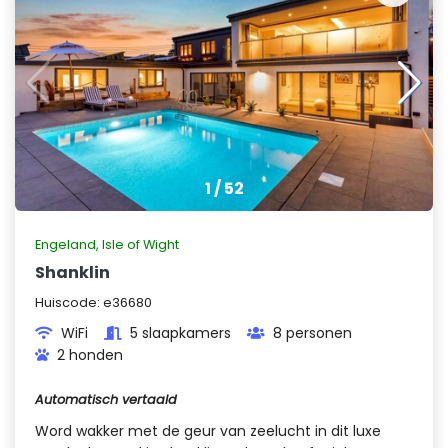
1
/
52
Engeland
,
Isle of Wight
Shanklin
Huiscode:
e36680
WiFi
5 slaapkamers
8 personen
2 honden
Automatisch vertaald
Word wakker met de geur van zeelucht in dit luxe