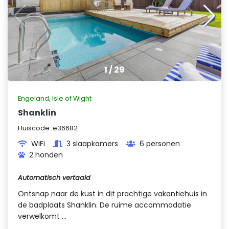
1
/
29
Engeland
,
Isle of Wight
Shanklin
Huiscode:
e36682
WiFi
3 slaapkamers
6 personen
2 honden
Automatisch vertaald
Ontsnap naar de kust in dit prachtige vakantiehuis in
de badplaats Shanklin. De ruime accommodatie
verwelkomt ...