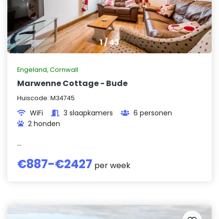
1
/
43
Engeland
,
Cornwall
Marwenne Cottage - Bude
Huiscode:
M34745
WiFi
3 slaapkamers
6 personen
2 honden
...
€
887
-€
2427
per week