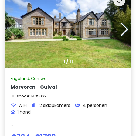
1
/
11
Engeland
,
Cornwall
Morvoren - Gulval
Huiscode:
M35039
WiFi
2 slaapkamers
4 personen
1 hond
...