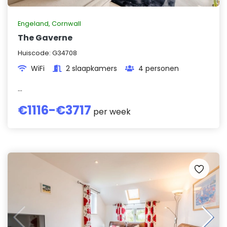
Engeland
,
Cornwall
The Gaverne
Huiscode:
G34708
WiFi
2 slaapkamers
4 personen
...
€
1116
-€
3717
per week