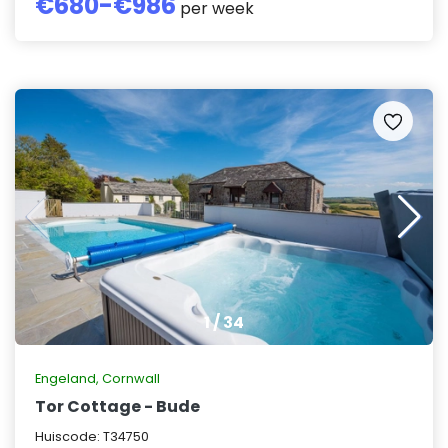
€
680
-€
986
per week
1
/
34
Engeland
,
Cornwall
Tor Cottage - Bude
Huiscode:
T34750