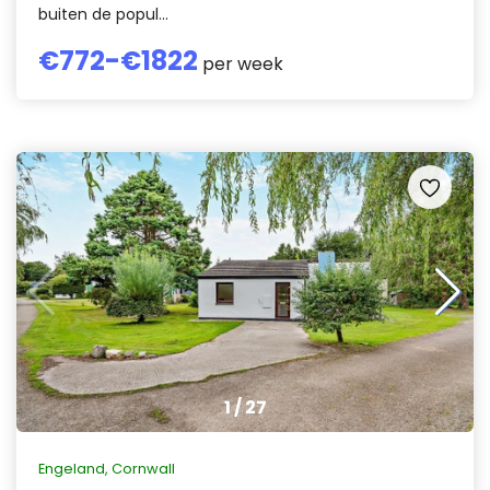
buiten de popul...
€
772
-€
1822
per week
1
/
27
Engeland
,
Cornwall