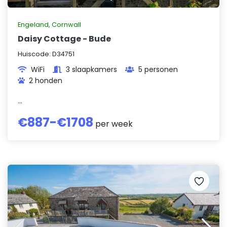
Engeland
,
Cornwall
Daisy Cottage - Bude
Huiscode:
D34751
WiFi
3 slaapkamers
5 personen
2 honden
...
€
887
-€
1708
per week