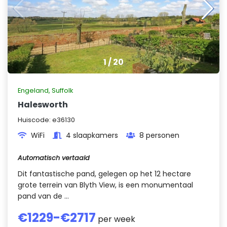
1
/
20
Engeland
,
Suffolk
Halesworth
Huiscode:
e36130
WiFi
4 slaapkamers
8 personen
Automatisch vertaald
Dit fantastische pand, gelegen op het 12 hectare
grote terrein van Blyth View, is een monumentaal
pand van de ...
€
1229
-€
2717
per week