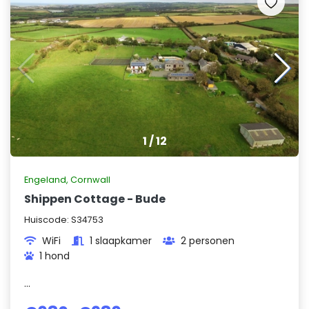
1
/
12
Engeland
,
Cornwall
Shippen Cottage - Bude
Huiscode:
S34753
WiFi
1 slaapkamer
2 personen
1 hond
...