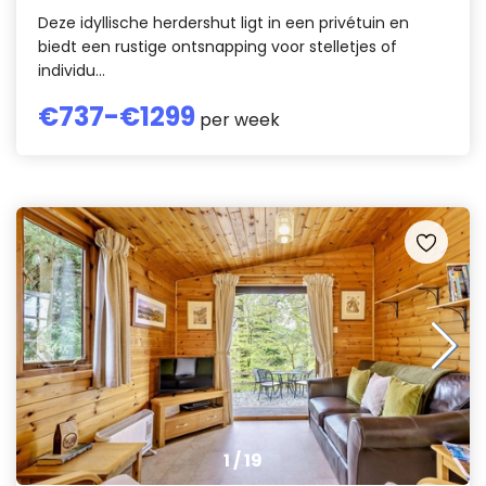
Deze idyllische herdershut ligt in een privétuin en
biedt een rustige ontsnapping voor stelletjes of
individu...
€
737
-€
1299
per week
1
/
19