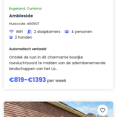
Engeland
,
Cumbria
Ambleside
Huiscode:
e60507
WiFi
2 slaapkamers
4 personen
2 honden
Automatisch vertaald
Ontdek de rust in dit charmante bosrijke
toevluchtsoord te midden van de adembenemende
landschappen van het La...
€
819
-€
1393
per week