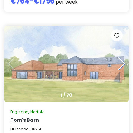
€
764
-€
1796
per week
1
/
70
Engeland
,
Norfolk
Tom's Barn
Huiscode:
96250