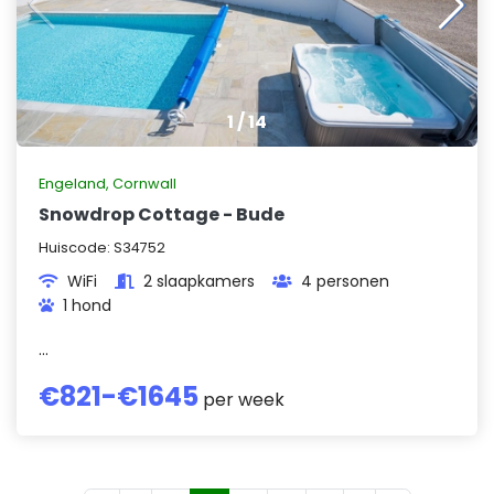
1
/
14
Engeland
,
Cornwall
Snowdrop Cottage - Bude
Huiscode:
S34752
WiFi
2 slaapkamers
4 personen
1 hond
...
€
821
-€
1645
per week