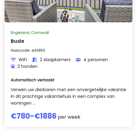
1
/
23
Engeland
,
Cornwall
Bude
Huiscode:
e41950
WiFi
2 slaapkamers
4 personen
2 honden
Automatisch vertaald
Verwen uw dierbaren met een onvergetelijke vakantie
in dit prachtige vakantiehuis in een complex van
woningen ...
€
780
-€
1886
per week