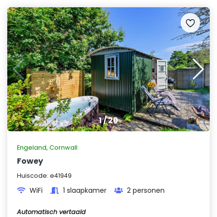
1
/
20
Engeland
,
Cornwall
Fowey
Huiscode:
e41949
WiFi
1 slaapkamer
2 personen
Automatisch vertaald