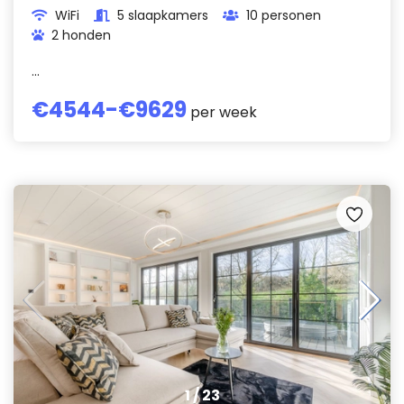
WiFi
5 slaapkamers
10 personen
2 honden
...
€
4544
-€
9629
per week
1
/
23