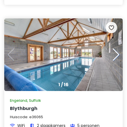
1
/
16
Engeland
,
Suffolk
Blythburgh
Huiscode:
e36065
WiFi
2 slaapkamers
5 personen