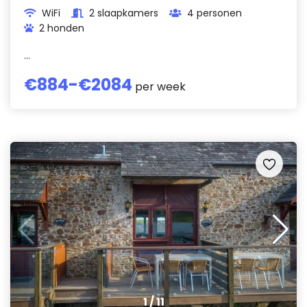
WiFi
2 slaapkamers
4 personen
2 honden
...
€
884
-€
2084
per week
1
/
11