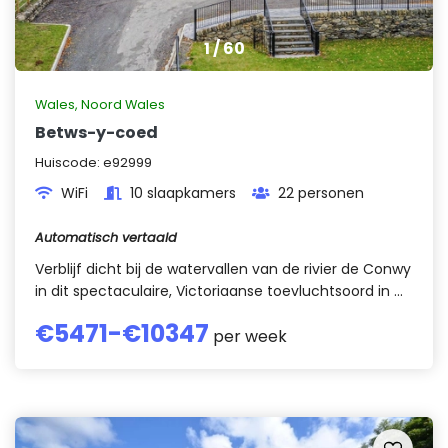
1
/
60
Wales
,
Noord Wales
Betws-y-coed
Huiscode:
e92999
WiFi
10 slaapkamers
22 personen
Automatisch vertaald
Verblijf dicht bij de watervallen van de rivier de Conwy
in dit spectaculaire, Victoriaanse toevluchtsoord in ...
€
5471
-€
10347
per week