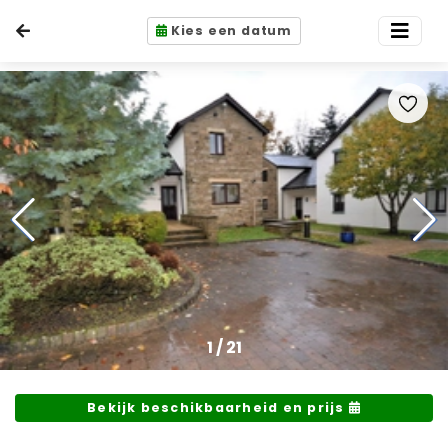
Kies een datum
1
/
21
Bekijk beschikbaarheid en prijs