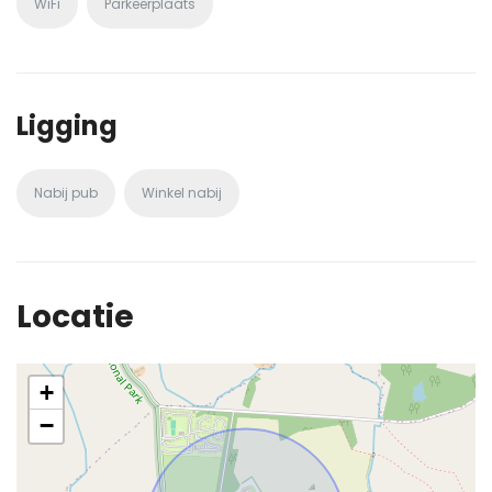
WiFi
Parkeerplaats
Ligging
Nabij pub
Winkel nabij
Locatie
+
−