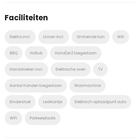
Faciliteiten
Elektra incl.
Linnen incl.
Omheinde tuin
Wifi
BBQ
Hottub
Hond(en) toegestaan
Handdoeken incl.
Elektrische oven
TV
Aantal honden toegestaan
Wasmachine
Kinderstoel
Ledikantje
Elektrisch oplaadpunt auto
WiFi
Parkeerplaats