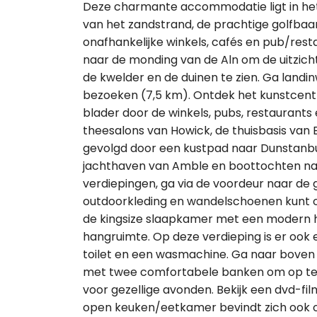
Deze charmante accommodatie ligt in het 
van het zandstrand, de prachtige golfbaa
onafhankelijke winkels, cafés en pub/res
naar de monding van de Aln om de uitzich
de kwelder en de duinen te zien. Ga land
bezoeken (7,5 km). Ontdek het kunstcent
blader door de winkels, pubs, restaurants
theesalons van Howick, de thuisbasis van 
gevolgd door een kustpad naar Dunstanbur
jachthaven van Amble en boottochten naar
verdiepingen, ga via de voordeur naar d
outdoorkleding en wandelschoenen kunt o
de kingsize slaapkamer met een modern
hangruimte. Op deze verdieping is er oo
toilet en een wasmachine. Ga naar boven 
met twee comfortabele banken om op t
voor gezellige avonden. Bekijk een dvd-fil
open keuken/eetkamer bevindt zich ook op