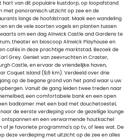
hart van dit populaire kustdorp, op loopafstand
n met panoramisch uitzicht op zee en de
taurants langs de hoofdstraat. Maak een wandeling
ten en de vele soorten vogels en planten tussen
inwaarts om een dag Alnwick Castle and Gardens te
rum, theater en bioscoop Alnwick Playhouse en
 en cafés in deze prachtige marktstad. Bezoek de
Earl Grey. Geniet van zeevruchten in Craster,
gh Castle, en ervaar de vriendelijke haven,
 Coquet Island (9,6 km). Verdeeld over drie
e gang op de begane grond van het pand waar u uw
pbergen. Vanuit de gang leiden twee treden naar
 hemelbed, een comfortabele bank en een open
k een badkamer met een bad met douchetoestel,
naar de eerste verdieping voor de gezellige lounge
e ontspannen en een verwarmende houtkachel
m of je favoriete programma's op tv, of lees wat. De
 deze verdieping met uitzicht op de zee en alles