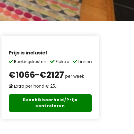
Prijs is inclusief
Boekingskosten
Elektra
Linnen
€
1066
-€
2127
per week
Extra per hond € 25,-
Beschikbaarheid/Prijs
controleren