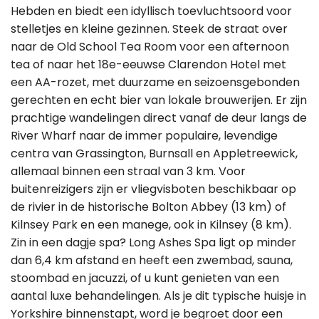
Hebden en biedt een idyllisch toevluchtsoord voor
stelletjes en kleine gezinnen. Steek de straat over
naar de Old School Tea Room voor een afternoon
tea of naar het 18e-eeuwse Clarendon Hotel met
een AA-rozet, met duurzame en seizoensgebonden
gerechten en echt bier van lokale brouwerijen. Er zijn
prachtige wandelingen direct vanaf de deur langs de
River Wharf naar de immer populaire, levendige
centra van Grassington, Burnsall en Appletreewick,
allemaal binnen een straal van 3 km. Voor
buitenreizigers zijn er vliegvisboten beschikbaar op
de rivier in de historische Bolton Abbey (13 km) of
Kilnsey Park en een manege, ook in Kilnsey (8 km).
Zin in een dagje spa? Long Ashes Spa ligt op minder
dan 6,4 km afstand en heeft een zwembad, sauna,
stoombad en jacuzzi, of u kunt genieten van een
aantal luxe behandelingen. Als je dit typische huisje in
Yorkshire binnenstapt, word je begroet door een