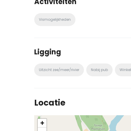
Activiteiten
Vismogelijkheden
Ligging
Uitzicht zee/meer/rivier
Nabij pub
Winkel
Locatie
+