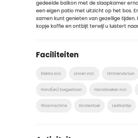
gedeelde balkon met de slaapkamer ernaast
een eigen patio met uitzicht op het bos. E
samen kunt genieten van gezellige tijden.
kopje koffie en ontbijt terwijl u luistert n
Faciliteiten
Elektra incl.
Linnen incl.
Omheinde tuin
Hond(en) toegestaan
Handdoeken incl.
Wasmachine
Kinderstoel
Ledikantje