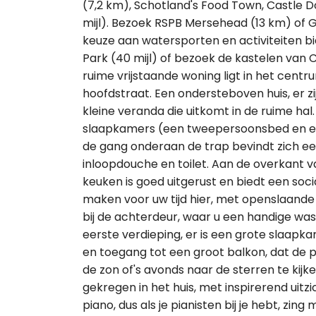
(7,2 km), Schotland's Food Town, Castle Do
mijl). Bezoek RSPB Mersehead (13 km) of G
keuze aan watersporten en activiteiten bi
Park (40 mijl) of bezoek de kastelen van C
ruime vrijstaande woning ligt in het cen
hoofdstraat. Een ondersteboven huis, er z
kleine veranda die uitkomt in de ruime ha
slaapkamers (een tweepersoonsbed en een k
de gang onderaan de trap bevindt zich ee
inloopdouche en toilet. Aan de overkant 
keuken is goed uitgerust en biedt een so
maken voor uw tijd hier, met openslaande 
bij de achterdeur, waar u een handige wa
eerste verdieping, er is een grote slaap
en toegang tot een groot balkon, dat de 
de zon of's avonds naar de sterren te kij
gekregen in het huis, met inspirerend uit
piano, dus als je pianisten bij je hebt, z