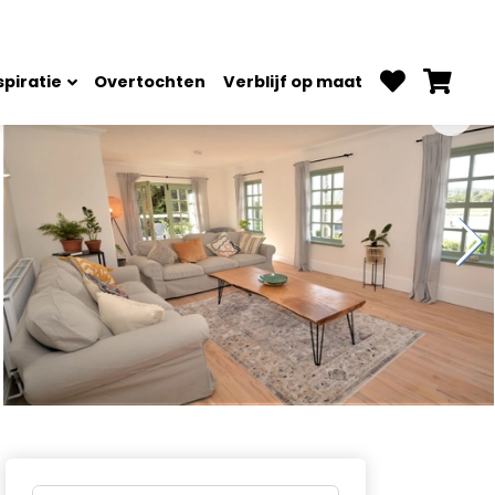
spiratie
Overtochten
Verblijf op maat