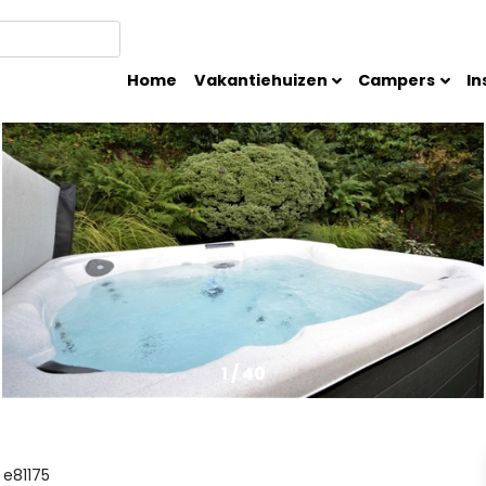
Home
Vakantiehuizen
Campers
In
1
/
40
e81175