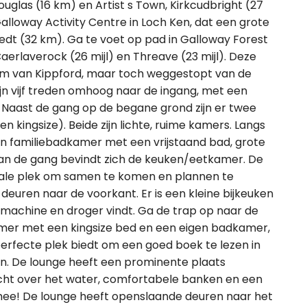
uglas (16 km) en Artist s Town, Kirkcudbright (27
alloway Activity Centre in Loch Ken, dat een grote
edt (32 km). Ga te voet op pad in Galloway Forest
aerlaverock (26 mijl) en Threave (23 mijl). Deze
trum van Kippford, maar toch weggestopt van de
ijn vijf treden omhoog naar de ingang, met een
l. Naast de gang op de begane grond zijn er twee
ingsize). Beide zijn lichte, ruime kamers. Langs
n familiebadkamer met een vrijstaand bad, grote
van de gang bevindt zich de keuken/eetkamer. De
ciale plek om samen te komen en plannen te
deuren naar de voorkant. Er is een kleine bijkeuken
smachine en droger vindt. Ga de trap op naar de
kamer met een kingsize bed en een eigen badkamer,
perfecte plek biedt om een goed boek te lezen in
ken. De lounge heeft een prominente plaats
zicht over het water, comfortabele banken en een
ing mee! De lounge heeft openslaande deuren naar het