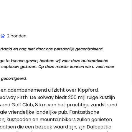
2 honden
aald en nog niet door ons persoonlijk gecontroleerd.
tage te kunnen geven, hebben wij voor deze automatische
e zinsopbouw gekozen. Op deze manier kunnen we u veel meer
 gecorrigeerd.
 een adembenemend uitzicht over Kippford,
olway Firth. De Solway biedt 200 mijl ruige kustlijn
lvend Golf Club, 8 km van het prachtige zandstrand
le vriendelijke landelijke pub. Fantastische
n, kustpaden en mountainbikers zullen genieten
atsen die een bezoek waard zijn, zijn Dalbeattie