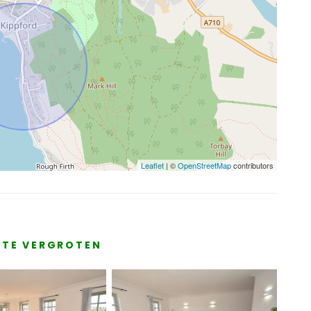
Leaflet
| ©
OpenStreetMap
contributors
E TE VERGROTEN