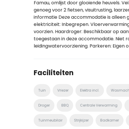
Famau, omlijst door glooiende heuvels. Veil
genoeg voor 2 fietsen, visuitrusting, laar
informatie Deze accommodatie is alleen 
elektriciteit: Inbegrepen. Vloerverwarm
voorzien. Haardroger: Beschikbaar op aanvr
toegestaan in deze accommodatie. Niet rok
leidingwatervoorziening. Parkeren: Eigen o
Faciliteiten
Tuin
Vriezer
Elektra incl.
Wasmach
Droger
BBQ
Centrale Verwarming
Tuinmeubilair
Strijkijzer
Badkamer