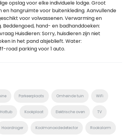
ige opslag voor elke individuele lodge. Groot
zen en hangruimte voor buitenkleding. Aanvullende
geschikt voor volwassenen. Verwarming en
ing. Beddengoed, hand- en badhanddoeken:
aag Huisdieren: Sorry, huisdieren zijn niet
en in het pand alsjeblieft. Water:
ff-road parking voor 1 auto.
ine
Parkeerplaats
Omheinde tuin
WiFi
Hottub
Kookplaat
Elektrische oven
TV
Haardroger
Koolmonoxidedetector
Rookalarm