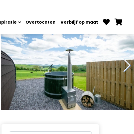
spiratie
Overtochten
Verblijf op maat