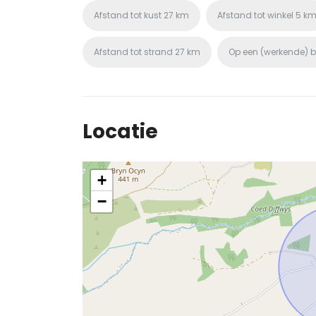
Afstand tot kust
27 km
Afstand tot winkel
5 k
Afstand tot strand
27 km
Op een (werkende) b
Locatie
+
−