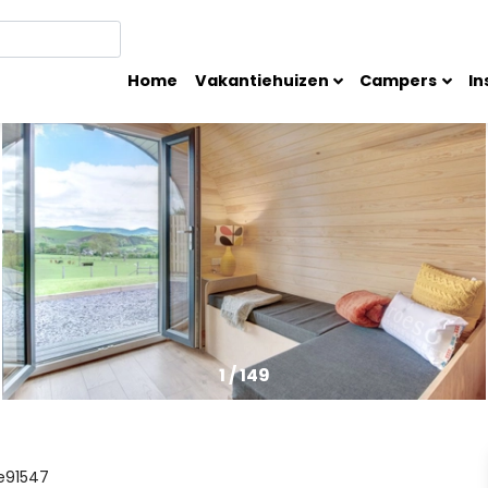
Home
Vakantiehuizen
Campers
In
1
/
149
e91547