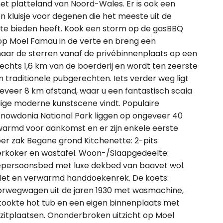
et platteland van Noord-Wales. Er is ook een
 kluisje voor degenen die het meeste uit de
 te bieden heeft. Kook een storm op de gasBBQ
t op Moel Famau in de verte en breng een
aar de sterren vanaf de privébinnenplaats op een
slechts 1,6 km van de boerderij en wordt ten zeerste
traditionele pubgerechten. Iets verder weg ligt
eveer 8 km afstand, waar u een fantastisch scala
dige moderne kunstscene vindt. Populaire
Snowdonia National Park liggen op ongeveer 40
ewarmd voor aankomst en er zijn enkele eerste
er zak Begane grond Kitchenette: 2-pits
terkoker en wastafel. Woon-/Slaapgedeelte:
epersoonsbed met luxe dekbed van baavet wol.
ilet en verwarmd handdoekenrek. De koets:
orwegwagen uit de jaren 1930 met wasmachine,
tookte hot tub en een eigen binnenplaats met
itplaatsen. Ononderbroken uitzicht op Moel