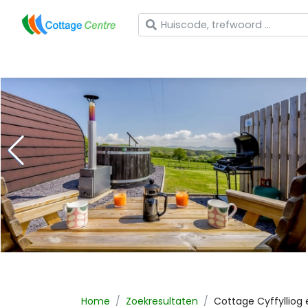
Wat zoekt u?
Home
Zoekresultaten
Cottage
Cyffylliog