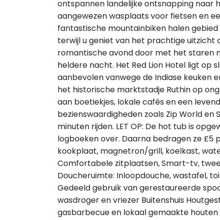
ontspannen landelijke ontsnapping naar h
aangewezen wasplaats voor fietsen en een
fantastische mountainbiken halen gebied
terwijl u geniet van het prachtige uitzich
romantische avond door met het staren n
heldere nacht. Het Red Lion Hotel ligt op 
aanbevolen vanwege de Indiase keuken en 
het historische marktstadje Ruthin op ong
aan boetiekjes, lokale cafés en een leven
bezienswaardigheden zoals Zip World en 
minuten rijden. LET OP: De hot tub is opg
logboeken over. Daarna bedragen ze £5 p
kookplaat, magnetron/grill, koelkast, wa
Comfortabele zitplaatsen, Smart-tv, twe
Doucheruimte: Inloopdouche, wastafel, to
Gedeeld gebruik van gerestaureerde spo
wasdroger en vriezer Buitenshuis Houtges
gasbarbecue en lokaal gemaakte houten z