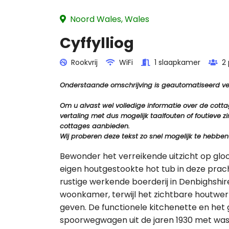
Noord Wales, Wales
Cyffylliog
Rookvrij
WiFi
1 slaapkamer
2
Onderstaande omschrijving is geautomatiseerd vert
Om u alvast wel volledige informatie over de cot
vertaling met dus mogelijk taalfouten of foutiev
cottages aanbieden.
Wij proberen deze tekst zo snel mogelijk te hebben
Bewonder het verreikende uitzicht op glo
eigen houtgestookte hot tub in deze pra
rustige werkende boerderij in Denbighshir
woonkamer, terwijl het zichtbare houtwerk
geven. De functionele kitchenette en het
spoorwegwagen uit de jaren 1930 met wasfa