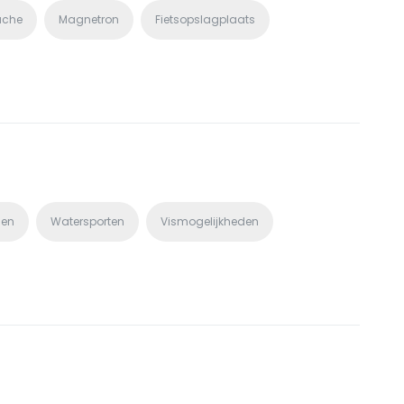
uche
Magnetron
Fietsopslagplaats
len
Watersporten
Vismogelijkheden