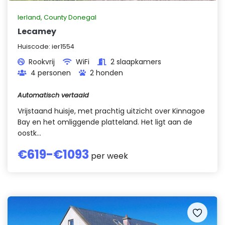
Ierland
,
County Donegal
Lecamey
Huiscode:
ier1554
Rookvrij
WiFi
2 slaapkamers
4 personen
2 honden
Automatisch vertaald
Vrijstaand huisje, met prachtig uitzicht over Kinnagoe
Bay en het omliggende platteland. Het ligt aan de
oostk...
€
619
-€
1093
per week