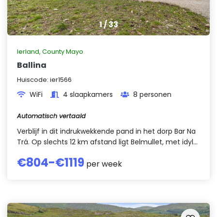
1
/
33
Ierland
,
County Mayo
Ballina
Huiscode:
ier1566
WiFi
4 slaapkamers
8 personen
Automatisch vertaald
Verblijf in dit indrukwekkende pand in het dorp Bar Na
Trá. Op slechts 12 km afstand ligt Belmullet, met idyl...
€
804
-€
1119
per week