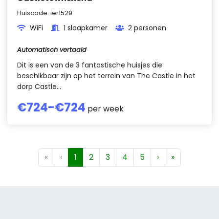
Huiscode:
ier1529
WiFi
1 slaapkamer
2 personen
Automatisch vertaald
Dit is een van de 3 fantastische huisjes die
beschikbaar zijn op het terrein van The Castle in het
dorp Castle...
€
724
-€
724
per week
«
‹
1
2
3
4
5
›
»