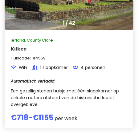
1
/
42
Ierland
,
County Clare
Kilkee
Huiscode:
ier1559
WiFi
1 slaapkamer
4 personen
Automatisch vertaald
Een gezellig stenen huisje met één slaapkamer op
enkele meters afstand van de historische laatst
overgebleve...
€
718
-€
1155
per week