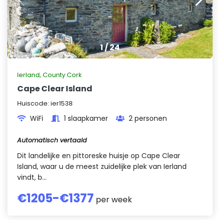
1
/
24
Ierland
,
County Cork
Cape Clear Island
Huiscode:
ier1538
WiFi
1 slaapkamer
2 personen
Automatisch vertaald
Dit landelijke en pittoreske huisje op Cape Clear
Island, waar u de meest zuidelijke plek van Ierland
vindt, b...
€
1205
-€
1377
per week