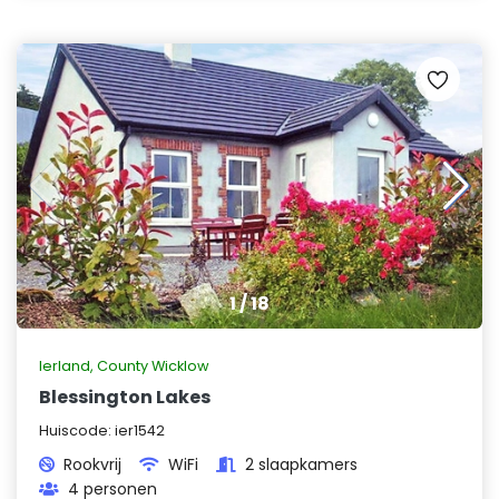
1
/
18
Ierland
,
County Wicklow
Blessington Lakes
Huiscode:
ier1542
Rookvrij
WiFi
2 slaapkamers
4 personen