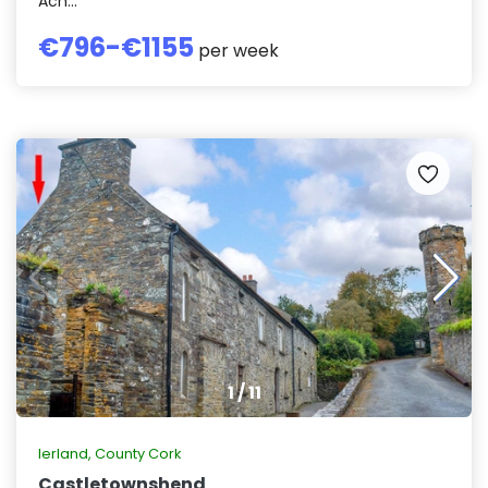
Ach...
€
796
-€
1155
per week
1
/
11
Ierland
,
County Cork
Castletownshend