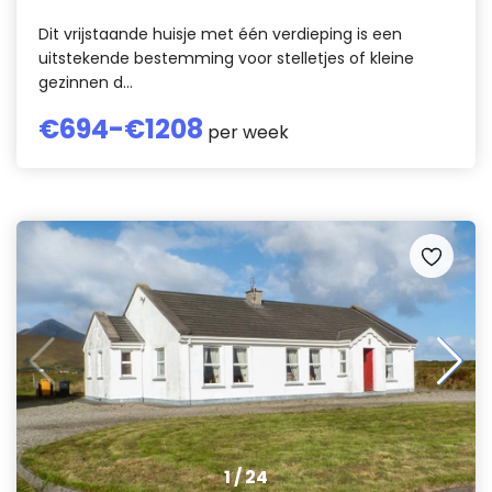
Dit vrijstaande huisje met één verdieping is een
uitstekende bestemming voor stelletjes of kleine
gezinnen d...
€
694
-€
1208
per week
1
/
24