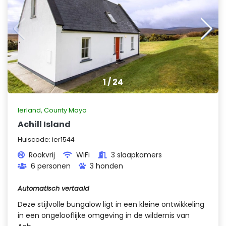
1
/
24
Ierland
,
County Mayo
Achill Island
Huiscode:
ier1544
Rookvrij
WiFi
3 slaapkamers
6 personen
3 honden
Automatisch vertaald
Deze stijlvolle bungalow ligt in een kleine ontwikkeling
in een ongelooflijke omgeving in de wildernis van