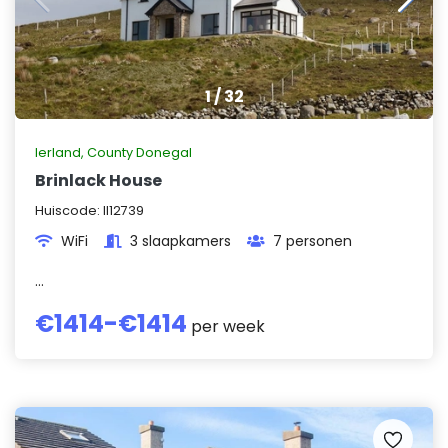
1
/
32
Ierland
,
County Donegal
Brinlack House
Huiscode:
II12739
WiFi
3 slaapkamers
7 personen
...
€
1414
-€
1414
per week