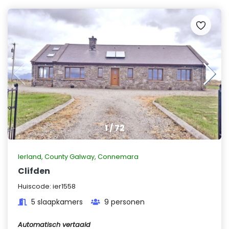
1
/
72
Ierland
,
County Galway, Connemara
Clifden
Huiscode:
ier1558
5 slaapkamers
9 personen
Automatisch vertaald