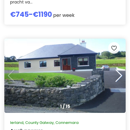
pracht va...
€
745
-€
1190
per week
1
/
15
Ierland
,
County Galway, Connemara