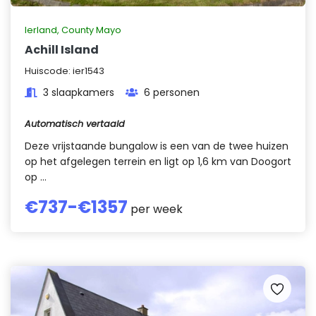
Ierland
,
County Mayo
Achill Island
Huiscode:
ier1543
3 slaapkamers
6 personen
Automatisch vertaald
Deze vrijstaande bungalow is een van de twee huizen
op het afgelegen terrein en ligt op 1,6 km van Doogort
op ...
€
737
-€
1357
per week