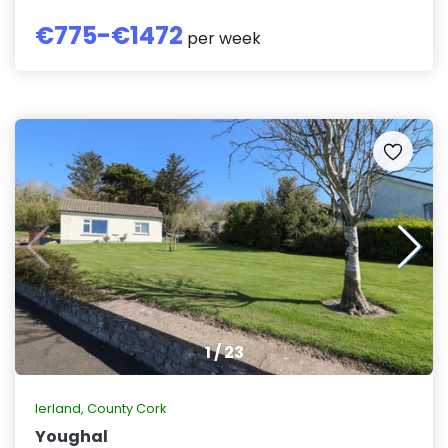
€
775
-€
1472
per week
1
/
23
Ierland
,
County Cork
Youghal