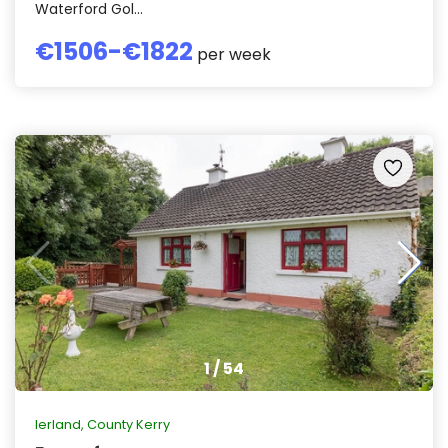
Waterford Gol...
€
1506
-€
1822
per week
1
/
54
Ierland
,
County Kerry