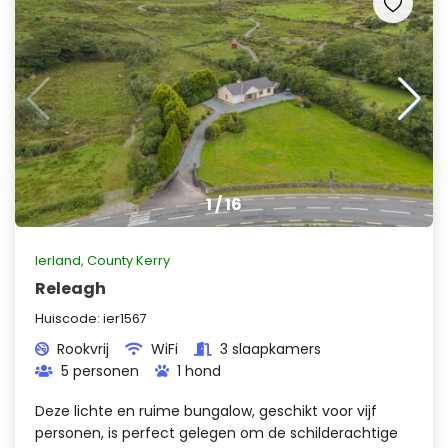
1
/
16
Ierland
,
County Kerry
Releagh
Huiscode:
ier1567
Rookvrij
WiFi
3 slaapkamers
5 personen
1 hond
Deze lichte en ruime bungalow, geschikt voor vijf
personen, is perfect gelegen om de schilderachtige