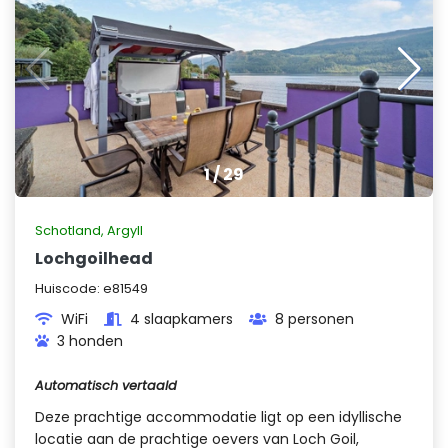
1
/
29
Schotland
,
Argyll
Lochgoilhead
Huiscode:
e81549
WiFi
4 slaapkamers
8 personen
3 honden
Automatisch vertaald
Deze prachtige accommodatie ligt op een idyllische
locatie aan de prachtige oevers van Loch Goil,