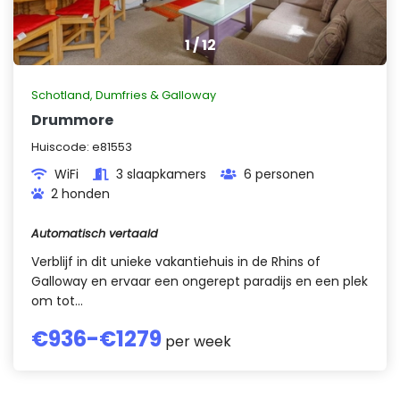
1
/
12
Schotland
,
Dumfries & Galloway
Drummore
Huiscode:
e81553
WiFi
3 slaapkamers
6 personen
2 honden
Automatisch vertaald
Verblijf in dit unieke vakantiehuis in de Rhins of
Galloway en ervaar een ongerept paradijs en een plek
om tot...
€
936
-€
1279
per week