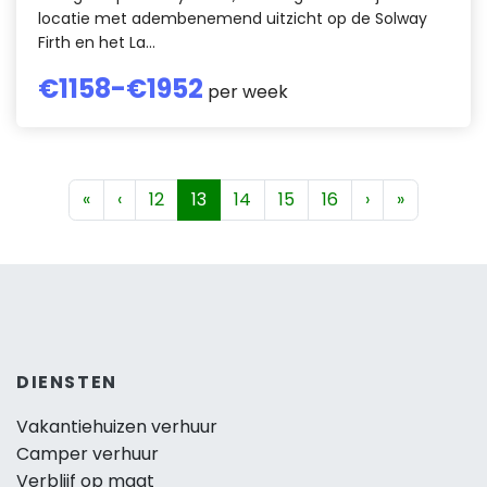
locatie met adembenemend uitzicht op de Solway
Firth en het La...
€
1158
-€
1952
per week
«
‹
12
13
14
15
16
›
»
DIENSTEN
Vakantiehuizen verhuur
Camper verhuur
Verblijf op maat