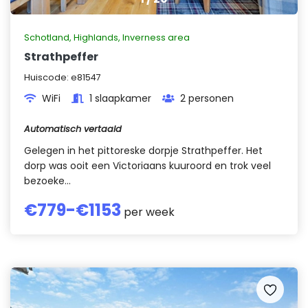
Schotland
,
Highlands, Inverness area
Strathpeffer
Huiscode:
e81547
WiFi
1 slaapkamer
2 personen
Automatisch vertaald
Gelegen in het pittoreske dorpje Strathpeffer. Het
dorp was ooit een Victoriaans kuuroord en trok veel
bezoeke...
€
779
-€
1153
per week