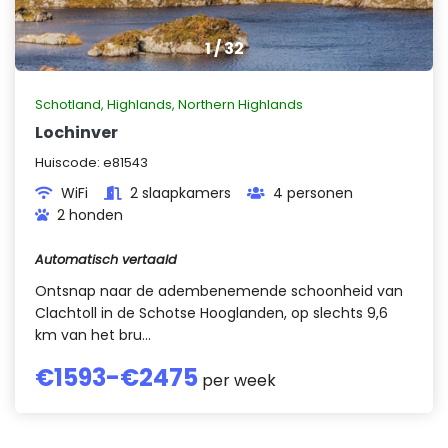
1
/
32
Schotland
,
Highlands, Northern Highlands
Lochinver
Huiscode:
e81543
WiFi
2 slaapkamers
4 personen
2 honden
Automatisch vertaald
Ontsnap naar de adembenemende schoonheid van
Clachtoll in de Schotse Hooglanden, op slechts 9,6
km van het bru...
€
1593
-€
2475
per week