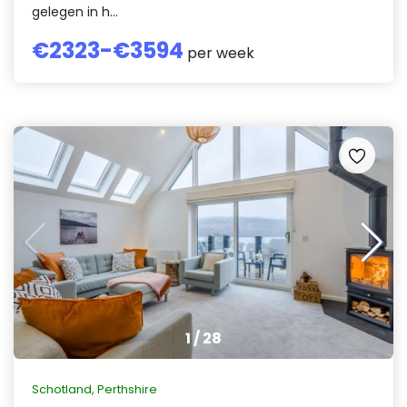
gelegen in h...
€
2323
-€
3594
per week
1
/
28
Schotland
,
Perthshire