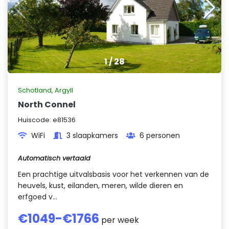
1
/
28
Schotland
,
Argyll
North Connel
Huiscode:
e81536
WiFi
3 slaapkamers
6 personen
Automatisch vertaald
Een prachtige uitvalsbasis voor het verkennen van de
heuvels, kust, eilanden, meren, wilde dieren en
erfgoed v...
€
1049
-€
1766
per week