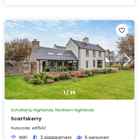
1
/
35
Schotland
,
Highlands, Northern Highlands
Scarfskerry
Huiscode:
e81542
WiFi
3 slaapkamers
6 personen