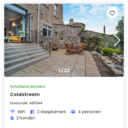
1
/
22
Schotland
,
Borders
Coldstream
Huiscode:
e81544
WiFi
2 slaapkamers
4 personen
2 honden