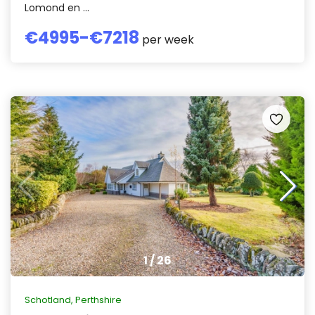
Lomond en ...
€
4995
-€
7218
per week
1
/
26
Schotland
,
Perthshire