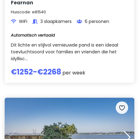
Fearnan
Huiscode:
e81540
WiFi
3 slaapkamers
6 personen
Automatisch vertaald
Dit lichte en stijlvol vernieuwde pand is een ideaal
toevluchtsoord voor families en vrienden die het
idyllisc...
€
1252
-€
2268
per week