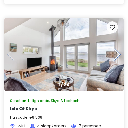
1
/
24
Schotland
,
Highlands, Skye & Lochash
Isle Of Skye
Huiscode:
e81538
WiFi
4 slaapkamers
7 personen