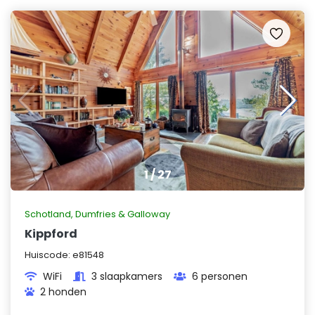
1
/
27
Schotland
,
Dumfries & Galloway
Kippford
Huiscode:
e81548
WiFi
3 slaapkamers
6 personen
2 honden