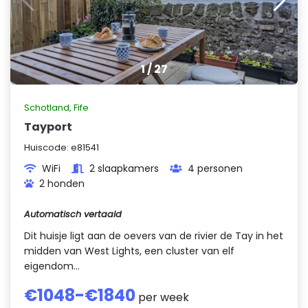
1
/
27
Schotland
,
Fife
Tayport
Huiscode:
e81541
WiFi
2 slaapkamers
4 personen
2 honden
Automatisch vertaald
Dit huisje ligt aan de oevers van de rivier de Tay in het
midden van West Lights, een cluster van elf
eigendom...
€
1048
-€
1840
per week