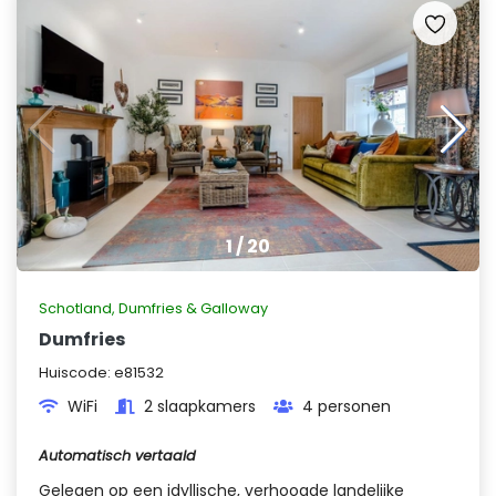
1
/
20
Schotland
,
Dumfries & Galloway
Dumfries
Huiscode:
e81532
WiFi
2 slaapkamers
4 personen
Automatisch vertaald
Gelegen op een idyllische, verhoogde landelijke