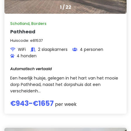
1
/
22
Schotland
,
Borders
Pathhead
Huiscode:
e81537
WiFi
2 slaapkamers
4 personen
4 honden
Automatisch vertaald
Een heerlijk huisje, gelegen in het hart van het mooie
dorp Pathhead, naast het dorpshuis dat een
verscheidenh...
€
943
-€
1657
per week