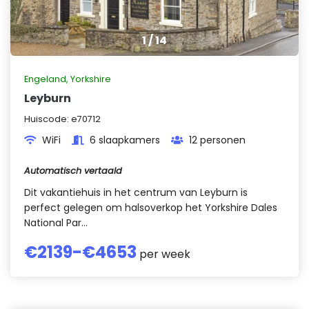
1
/
14
Engeland
,
Yorkshire
Leyburn
Huiscode:
e70712
WiFi
6 slaapkamers
12 personen
Automatisch vertaald
Dit vakantiehuis in het centrum van Leyburn is
perfect gelegen om halsoverkop het Yorkshire Dales
National Par...
€
2139
-€
4653
per week