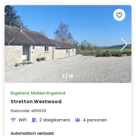
1
/
16
Engeland
,
Midden Engeland
Stretton Westwood
Huiscode:
e50033
WiFi
2 slaapkamers
4 personen
Automatisch vertaald