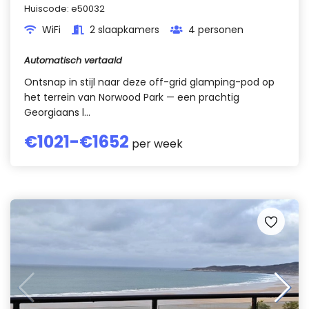
Huiscode:
e50032
WiFi
2 slaapkamers
4 personen
Automatisch vertaald
Ontsnap in stijl naar deze off-grid glamping-pod op
het terrein van Norwood Park — een prachtig
Georgiaans l...
€
1021
-€
1652
per week