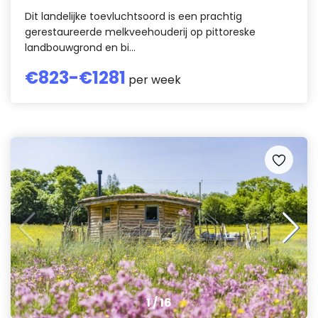
Dit landelijke toevluchtsoord is een prachtig
gerestaureerde melkveehouderij op pittoreske
landbouwgrond en bi...
€
823
-€
1281
per week
1
/
16