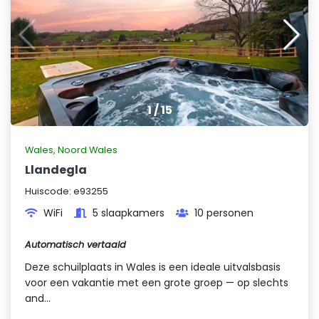
1
/
15
Wales
,
Noord Wales
Llandegla
Huiscode:
e93255
WiFi
5 slaapkamers
10 personen
Automatisch vertaald
Deze schuilplaats in Wales is een ideale uitvalsbasis
voor een vakantie met een grote groep — op slechts
and...