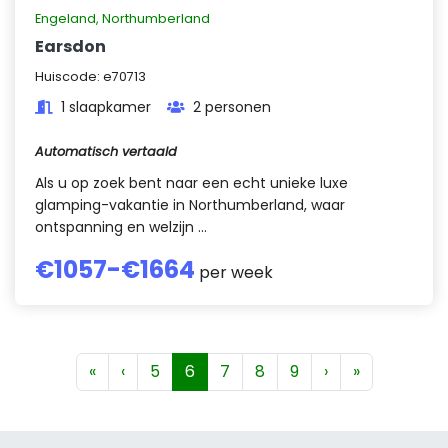
Engeland
,
Northumberland
Earsdon
Huiscode:
e70713
1 slaapkamer
2 personen
Automatisch vertaald
Als u op zoek bent naar een echt unieke luxe
glamping-vakantie in Northumberland, waar
ontspanning en welzijn ...
€
1057
-€
1664
per week
«
‹
5
6
7
8
9
›
»