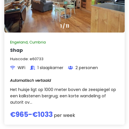
1
/
11
Engeland
,
Cumbria
Shap
Huiscode:
e60733
WiFi
1 slaapkamer
2 personen
Automatisch vertaald
Het huisje ligt op 1000 meter boven de zeespiegel op
een kalkstenen bergrug; een korte wandeling of
autorit ov...
€
965
-€
1033
per week