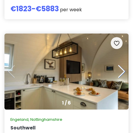
€
1823
-€
5883
per week
1
/
6
Engeland
,
Nottinghamshire
Southwell