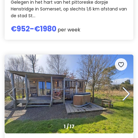
Gelegen in het hart van het pittoreske dorpje
Henstridge in Somerset, op slechts 1,6 km afstand van
de stad St...
€
952
-€
1980
per week
1
/
17