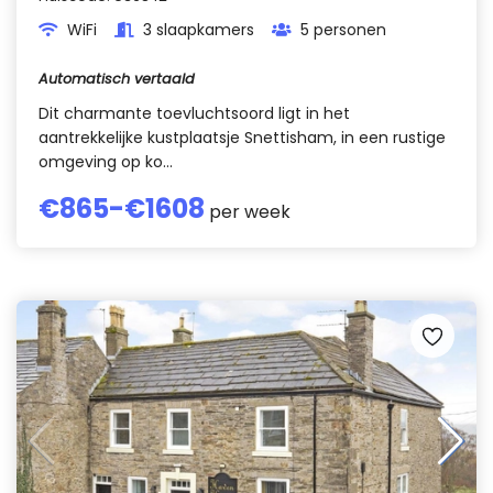
WiFi
3 slaapkamers
5 personen
Automatisch vertaald
Dit charmante toevluchtsoord ligt in het
aantrekkelijke kustplaatsje Snettisham, in een rustige
omgeving op ko...
€
865
-€
1608
per week