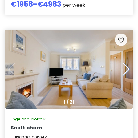
€
1958
-€
4983
per week
1
/
21
Engeland
,
Norfolk
Snettisham
Huiscode:
e36842