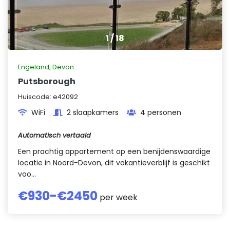
1
/
18
Engeland
,
Devon
Putsborough
Huiscode:
e42092
WiFi
2 slaapkamers
4 personen
Automatisch vertaald
Een prachtig appartement op een benijdenswaardige
locatie in Noord-Devon, dit vakantieverblijf is geschikt
voo...
€
930
-€
2450
per week