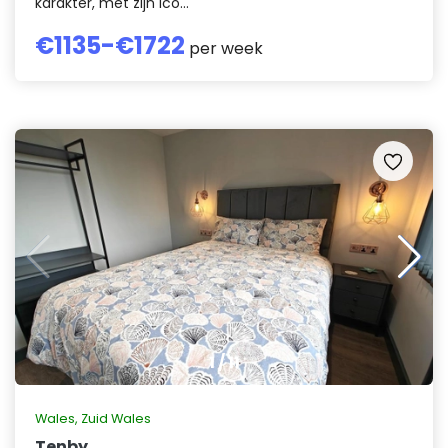
karakter, met zijn ico...
€
1135
-€
1722
per week
1
/
11
Wales
,
Zuid Wales
Tenby