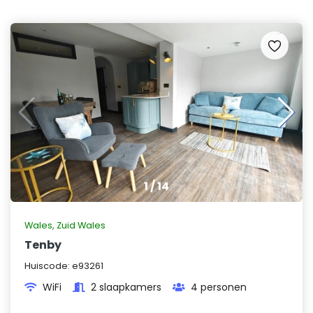
1
/
14
Wales
,
Zuid Wales
Tenby
Huiscode:
e93261
WiFi
2 slaapkamers
4 personen