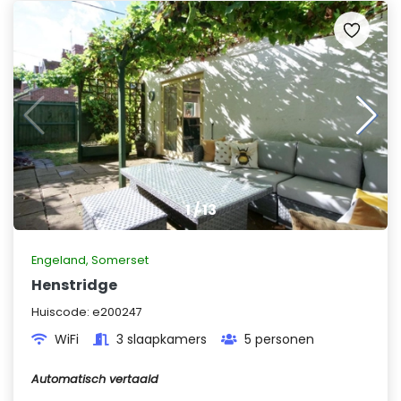
1
/
13
Engeland
,
Somerset
Henstridge
Huiscode:
e200247
WiFi
3 slaapkamers
5 personen
Automatisch vertaald