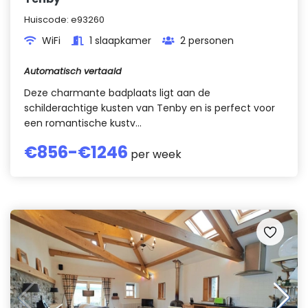
Huiscode:
e93260
WiFi
1 slaapkamer
2 personen
Automatisch vertaald
Deze charmante badplaats ligt aan de
schilderachtige kusten van Tenby en is perfect voor
een romantische kustv...
€
856
-€
1246
per week