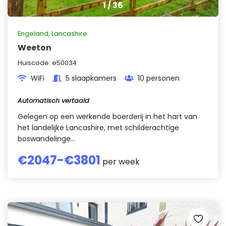
1
/
36
Engeland
,
Lancashire
Weeton
Huiscode:
e50034
WiFi
5 slaapkamers
10 personen
Automatisch vertaald
Gelegen op een werkende boerderij in het hart van
het landelijke Lancashire, met schilderachtige
boswandelinge...
€
2047
-€
3801
per week