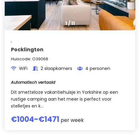
1
/
11
,
Pocklington
Huiscode:
O39068
WiFi
2 slaapkamers
4 personen
Automatisch vertaald
Dit smetteloze vakantiehuisje in Yorkshire op een
rustige camping aan het meer is perfect voor
stelletjes en k...
€
1004
-€
1471
per week