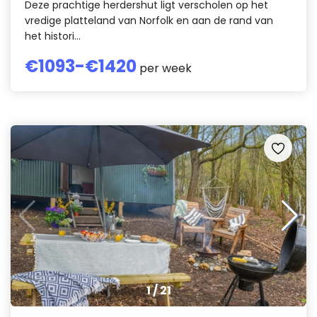
Deze prachtige herdershut ligt verscholen op het
vredige platteland van Norfolk en aan de rand van
het histori...
€
1093
-€
1420
per week
1
/
21