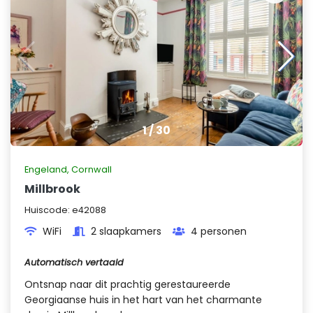
1
/
30
Engeland
,
Cornwall
Millbrook
Huiscode:
e42088
WiFi
2 slaapkamers
4 personen
Automatisch vertaald
Ontsnap naar dit prachtig gerestaureerde
Georgiaanse huis in het hart van het charmante