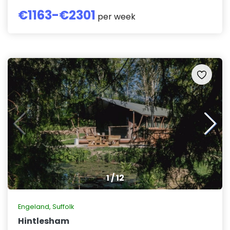
€
1163
-€
2301
per week
1
/
12
Engeland
,
Suffolk
Hintlesham