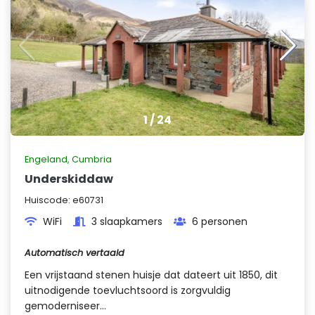
1
/
24
Engeland
,
Cumbria
Underskiddaw
Huiscode:
e60731
WiFi
3 slaapkamers
6 personen
Automatisch vertaald
Een vrijstaand stenen huisje dat dateert uit 1850, dit
uitnodigende toevluchtsoord is zorgvuldig
gemoderniseer...