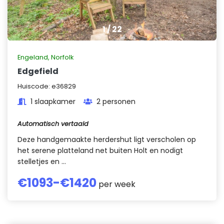
1
/
22
Engeland
,
Norfolk
Edgefield
Huiscode:
e36829
1 slaapkamer
2 personen
Automatisch vertaald
Deze handgemaakte herdershut ligt verscholen op
het serene platteland net buiten Holt en nodigt
stelletjes en ...
€
1093
-€
1420
per week