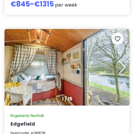
€
845
-€
1315
per week
1
/
15
Engeland
,
Norfolk
Edgefield
Huiscode:
e36828