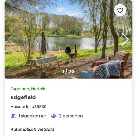
1
/
20
Engeland
,
Norfolk
Edgefield
Huiscode:
e36830
1 slaapkamer
2 personen
Automatisch vertaald