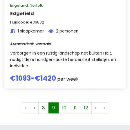
Engeland
,
Norfolk
Edgefield
Huiscode:
e36832
1 slaapkamer
2 personen
Automatisch vertaald
Verborgen in een rustig landschap net buiten Holt,
nodigt deze handgemaakte herdershut stelletjes en
individue...
€
1093
-€
1420
per week
«
‹
8
9
10
11
12
›
»