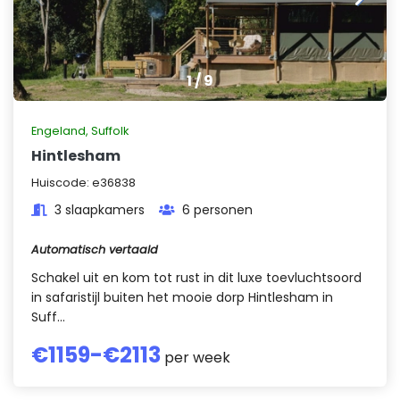
1
/
9
Engeland
,
Suffolk
Hintlesham
Huiscode:
e36838
3 slaapkamers
6 personen
Automatisch vertaald
Schakel uit en kom tot rust in dit luxe toevluchtsoord
in safaristijl buiten het mooie dorp Hintlesham in
Suff...
€
1159
-€
2113
per week