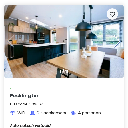
1
/
11
,
Pocklington
Huiscode:
S39067
WiFi
2 slaapkamers
4 personen
Automatisch vertaald