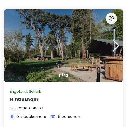
1
/
13
Engeland
,
Suffolk
Hintlesham
Huiscode:
e36839
3 slaapkamers
6 personen