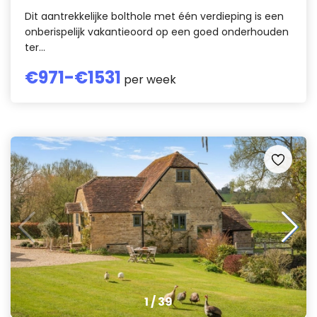
Dit aantrekkelijke bolthole met één verdieping is een
onberispelijk vakantieoord op een goed onderhouden
ter...
€
971
-€
1531
per week
1
/
39