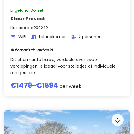
Engeland
,
Dorset
Stour Provost
Huiscode:
e200242
WiFi
1 slaapkamer
2 personen
Automatisch vertaald
Dit charmante huisje, verdeeld over twee
verdiepingen, is ideaal voor stelletjes of individuele
reizigers die ...
€
1479
-€
1594
per week