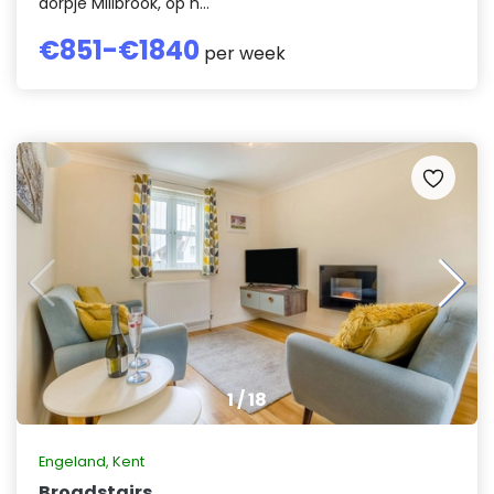
dorpje Millbrook, op h...
€
851
-€
1840
per week
1
/
18
Engeland
,
Kent
Broadstairs