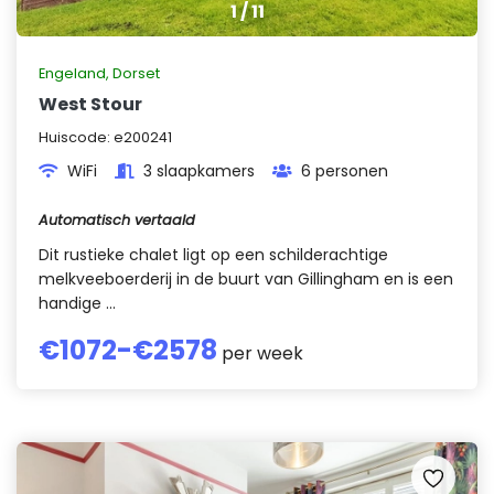
1
/
11
Engeland
,
Dorset
West Stour
Huiscode:
e200241
WiFi
3 slaapkamers
6 personen
Automatisch vertaald
Dit rustieke chalet ligt op een schilderachtige
melkveeboerderij in de buurt van Gillingham en is een
handige ...
€
1072
-€
2578
per week